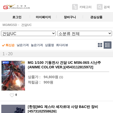
카테고리
검색
로그인
마이페이지
장바구니
관심상품
MG/MGSD
건담UC
최신순
낮은가격
높은가격
상품명
최다리뷰
1 - 20
MG 1/100 기동전사 건담 UC MSN-06S 시난주
(ANIME COLOR VER.)[4543112815972]
상품가 :
94,800원
(1)
적립금 :
900원
0
[한정]MG 제스타 셰자르대 사양 B&C반 장비
[4573102558626]