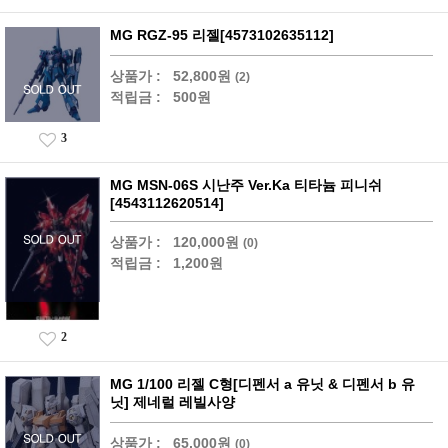
MG RGZ-95 리젤[4573102635112]
상품가 :
52,800원
(2)
적립금 :
500원
3
MG MSN-06S 시난주 Ver.Ka 티타늄 피니쉬
[4543112620514]
상품가 :
120,000원
(0)
적립금 :
1,200원
2
MG 1/100 리젤 C형[디펜서 a 유닛 & 디펜서 b 유
닛] 제네럴 레빌사양
상품가 :
65,000원
(0)