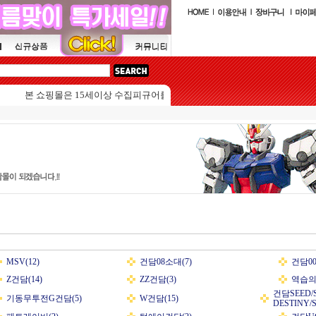
본 쇼핑몰은 15세이상 수집피규어를 판매하는 쇼핑몰입니다.
MSV(12)
건담08소대(7)
건담008
Z건담(14)
ZZ건담(3)
역습의 
건담SEED/
기동무투전G건담(5)
W건담(15)
DESTINY/