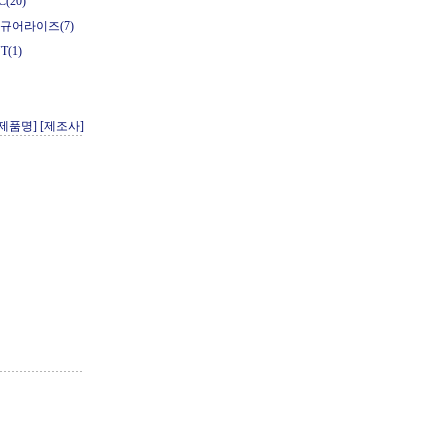
(20)
피규어라이즈(7)
T(1)
[제품명]
[제조사]