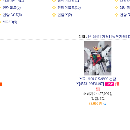
패트레이버(2)
턴에이건담(2)
건담UC
썬더볼트(6)
건담더블오(15)
MG 
건담 AGE(6)
건담 X(2)
건담 N
MGSD(5)
정렬 :
[신상품]
[가격]
[높은가격]
MG 1/100 GX-9900 건담
X[4573102631497]
(품
절)
소비자가 :
57,000원
적립:
1%
38,000원