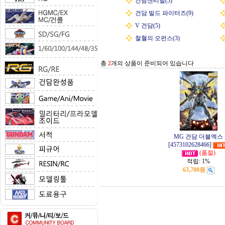
건담센티널(5)
건담 빌드 파이터즈(9)
V 건담(5)
철혈의 오펀스(3)
총
2
개의 상품이 준비되어 있습니다
MG 건담 더블엑스
[4573102628466]
(품절)
적립:
1%
63,700원