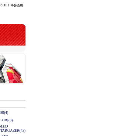
0(4)
샤아(8)
SEED
STARGAZER(43)