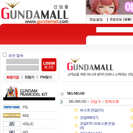
보안 접속
MG/MGSD
MG/MGSD
>
건담 X
>
전체조회
퍼스트건담(31)
건담0083(7)
건담F91/크로스본건담
(4)