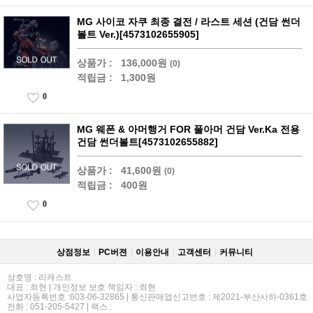
MG 사이코 자쿠 최종 결전 / 라스트 세션 (건담 썬더
볼트 Ver.)[4573102655905]
상품가 :
136,000원
(0)
적립금 :
1,300원
0
MG 웨폰 & 아머행거 FOR 풀아머 건담 Ver.Ka 전용
건담 썬더볼트[4573102655882]
상품가 :
41,600원
(0)
적립금 :
400원
0
상점정보
PC버젼
이용안내
고객센터
커뮤니티
상호명 : 리캐스트
대표 : 최현 | 개인정보 보호 책임자 : 최현
사업자등록번호 :603-06-32865 | 통신판매업신고번호 : 제2021-부산사하-0361호
전화 : 051-205-5427 | 팩스 :