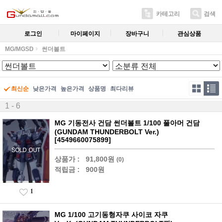
카테고리
검색
로그인
마이페이지
장바구니
관심상품
MG/MGSD
썬더볼트
최신순
낮은가격
높은가격
상품명
최다리뷰
1 - 6
MG 기동전사 건담 썬더볼트 1/100 풀아머 건담
(GUNDAM THUNDERBOLT Ver.)
[4549660075899]
상품가 :
91,800원
(0)
적립금 :
900원
1
MG 1/100 고기동형자쿠 사이코 자쿠