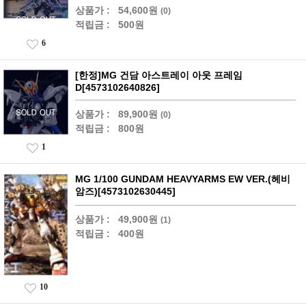
상품가 :
54,600원
(0)
적립금 :
500원
6
[한정]MG 건담 아스트레이 아웃 프레임
D[4573102640826]
상품가 :
89,900원
(0)
적립금 :
800원
1
MG 1/100 GUNDAM HEAVYARMS EW VER.(헤비
암즈)[4573102630445]
상품가 :
49,900원
(1)
적립금 :
400원
10