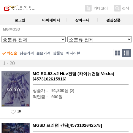
카테고리
검색
로그인
마이페이지
장바구니
관심상품
MG/MGSD
최신순
낮은가격
높은가격
상품명
최다리뷰
1 - 20
MG RX-93-ν2 Hi-ν건담 (하이뉴건담 Ver.ka)
[4573102615916]
상품가 :
91,800원
(2)
적립금 :
900원
10
MGSD 프리덤 건담[4573102642578]