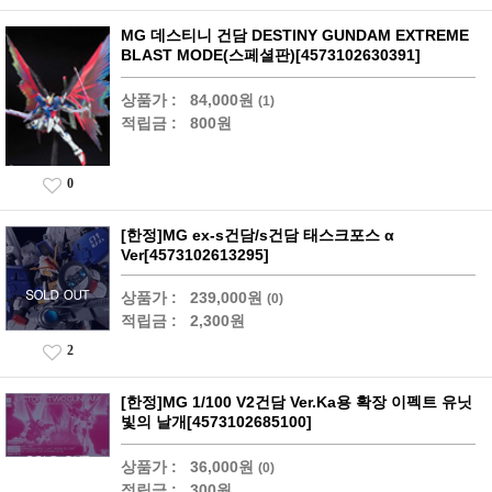
MG 데스티니 건담 DESTINY GUNDAM EXTREME
BLAST MODE(스페셜판)[4573102630391]
상품가 :
84,000원
(1)
적립금 :
800원
0
[한정]MG ex-s건담/s건담 태스크포스 α
Ver[4573102613295]
상품가 :
239,000원
(0)
적립금 :
2,300원
2
[한정]MG 1/100 V2건담 Ver.Ka용 확장 이펙트 유닛
빛의 날개[4573102685100]
상품가 :
36,000원
(0)
적립금 :
300원