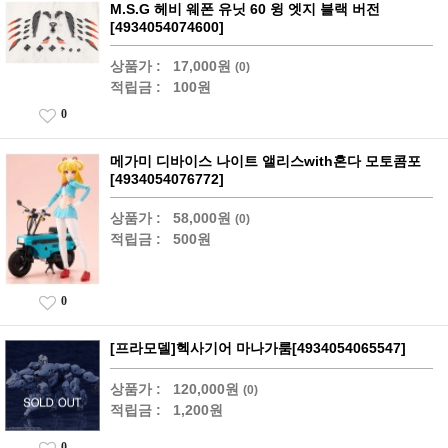
M.S.G 헤비 웨폰 유닛 60 윙 엣지 블랙 버전
[4934054074600]
상품가 :
17,000원
(0)
적립금 :
100원
0
메가미 디바이스 나이트 앨리스with혼다 모토콤포
[4934054076772]
상품가 :
58,000원
(0)
적립금 :
500원
0
[프라모델]헥사기어 마나가룸[4934054065547]
상품가 :
120,000원
(0)
적립금 :
1,200원
0