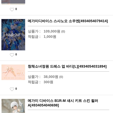
0
메가미디바이스 스사노오 소우엔[4934054079414]
상품가 :
109,000원
(0)
적립금 :
1,000원
0
창채소녀정원 드레스 업 바디[L][4934054031894]
상품가 :
38,000원
(0)
적립금 :
300원
0
메가미 디바이스 B1R-M 섀시 키트 스킨 컬러
A[4934054040698]