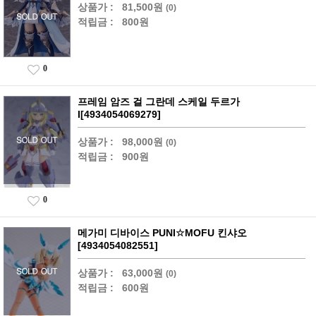
상품가 :
81,500원
(0)
적립금 :
800원
0
프레임 암즈 걸 그란데 스케일 두르가
I[4934054069279]
상품가 :
98,000원
(0)
적립금 :
900원
0
메가미 디바이스 PUNI☆MOFU 킨샤오
[4934054082551]
상품가 :
63,000원
(0)
적립금 :
600원