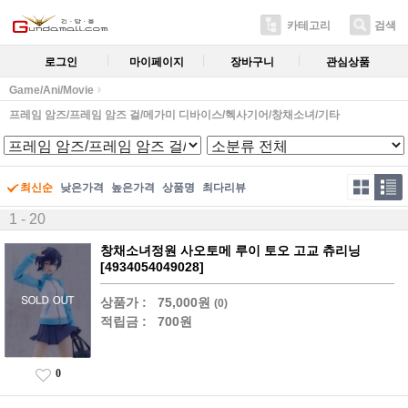
카테고리
검색
로그인
마이페이지
장바구니
관심상품
Game/Ani/Movie
프레임 암즈/프레임 암즈 걸/메가미 디바이스/헥사기어/창채소녀/기타
최신순
낮은가격
높은가격
상품명
최다리뷰
1 - 20
창채소녀정원 사오토메 루이 토오 고교 츄리닝
[4934054049028]
상품가 :
75,000원
(0)
적립금 :
700원
0