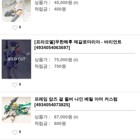
상품가 :
45,000원
(0)
적립금 :
400원
0
[프라모델]무한해후 메갈로마리아 - 바리언트
[4934054063697]
상품가 :
75,000원
(0)
적립금 :
700원
0
프레임 암즈 걸 윌버 나인 베릴 아머 커스텀
[4934054073825]
상품가 :
87,000원
(0)
적립금 :
800원
0