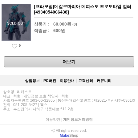
[프라모델]메갈로마리아 메피스토 프로토타입 컬러
[4934054066438]
상품가 :
60,000원
(0)
적립금 :
600원
0
더보기
상점정보
PC버젼
이용안내
고객센터
커뮤니티
상호명 : 리캐스트
대표 : 최현 | 개인정보 보호 책임자 : 최현
사업자등록번호 :603-06-32865 | 통신판매업신고번호 : 제2021-부산사하-0361호
전화 : 051-205-5427 | 팩스 :
주소 : 부산광역시 사하구 낙동대로 511 2층
이용약관
|
개인정보처리방침
ⓒ All rights reserved.
Make
Shop