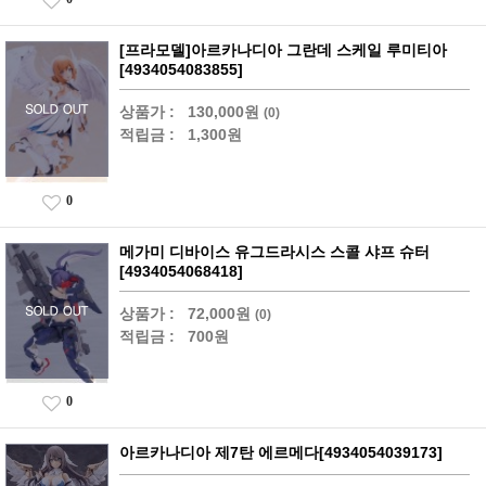
[프라모델]아르카나디아 그란데 스케일 루미티아
[4934054083855]
상품가 :
130,000원
(0)
적립금 :
1,300원
0
메가미 디바이스 유그드라시스 스콜 샤프 슈터
[4934054068418]
상품가 :
72,000원
(0)
적립금 :
700원
0
아르카나디아 제7탄 에르메다[4934054039173]