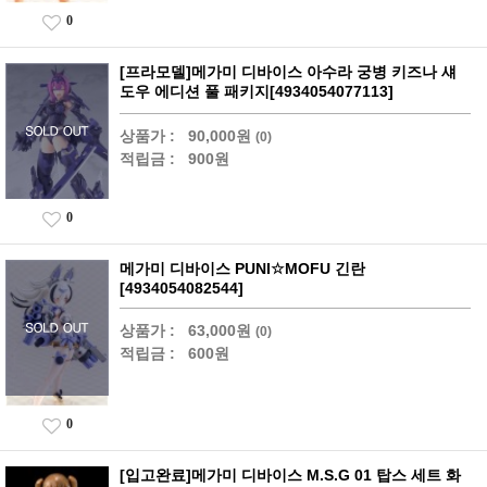
0
[프라모델]메가미 디바이스 아수라 궁병 키즈나 섀
도우 에디션 풀 패키지[4934054077113]
상품가 :
90,000원
(0)
적립금 :
900원
0
메가미 디바이스 PUNI☆MOFU 긴란
[4934054082544]
상품가 :
63,000원
(0)
적립금 :
600원
0
[입고완료]메가미 디바이스 M.S.G 01 탑스 세트 화