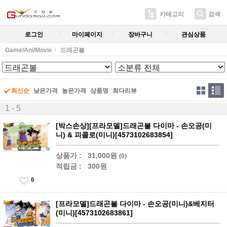
카테고리
검색
로그인
마이페이지
장바구니
관심상품
Game/Ani/Movie
드래곤볼
최신순
낮은가격
높은가격
상품명
최다리뷰
1 - 5
[박스손상][프라모델]드래곤볼 다이마 - 손오공(미
니) & 피콜로(미니)[4573102683854]
상품가 :
31,000원
(0)
적립금 :
300원
0
[프라모델]드래곤볼 다이마 - 손오공(미니)&베지터
(미니)[4573102683861]