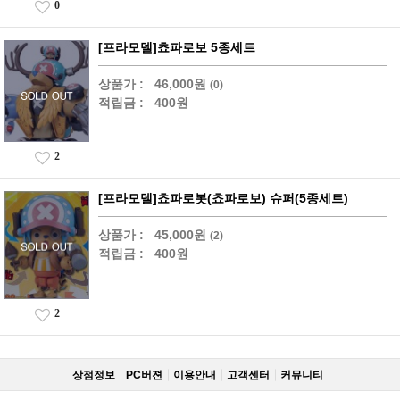
0
[프라모델]쵸파로보 5종세트
상품가 :
46,000원
(0)
적립금 :
400원
2
[프라모델]쵸파로봇(쵸파로보) 슈퍼(5종세트)
상품가 :
45,000원
(2)
적립금 :
400원
2
상점정보
PC버젼
이용안내
고객센터
커뮤니티