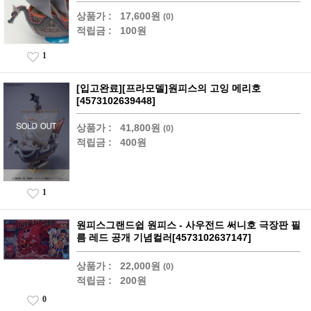
상품가 :
17,600원
(0)
적립금 :
100원
1
[입고완료][프라모델]원피스의 고잉 메리호
[4573102639448]
상품가 :
41,800원
(0)
적립금 :
400원
1
원피스그랜드쉽 원피스 - 사우전드 써니호 극장판 필
름 레드 공개 기념컬러[4573102637147]
상품가 :
22,000원
(0)
적립금 :
200원
0