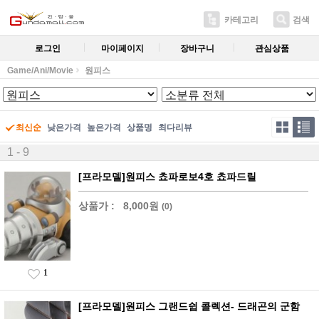
카테고리
검색
로그인
마이페이지
장바구니
관심상품
Game/Ani/Movie
원피스
최신순
낮은가격
높은가격
상품명
최다리뷰
1 - 9
[프라모델]원피스 쵸파로보4호 쵸파드릴
상품가 :
8,000원
(0)
1
[프라모델]원피스 그랜드쉽 콜렉션- 드래곤의 군함