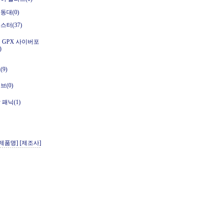
동대(0)
스터(37)
 GPX 사이버포
)
9)
브(0)
패닉(1)
[제품명]
[제조사]