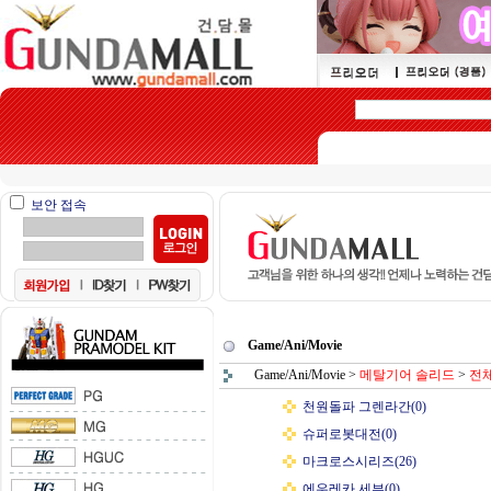
보안 접속
Game/Ani/Movie
Game/Ani/Movie
>
메탈기어 솔리드
>
전
천원돌파 그렌라간(0)
슈퍼로봇대전(0)
마크로스시리즈(26)
에우레카 세븐(0)