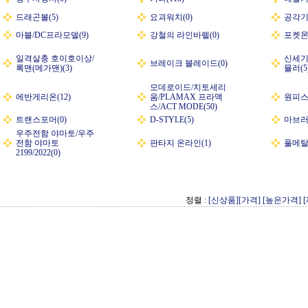
드래곤볼(5)
요괴워치(0)
공각기
마블/DC프라모델(9)
강철의 라인바렐(0)
포켓몬
일격살충 호이호이상/
신세기
브레이크 블레이드(0)
록맨(메가맨)(3)
뮬러(5
모데로이드/치토세리
에반게리온(12)
움/PLAMAX 프라맥
원피스(
스/ACT MODE(50)
트랜스포머(0)
D-STYLE(5)
마브러
우주전함 야마토/우주
전함 야마토
판타지 온라인(1)
풀메탈 
2199/2022(0)
정렬 :
[신상품]
[가격]
[높은가격]