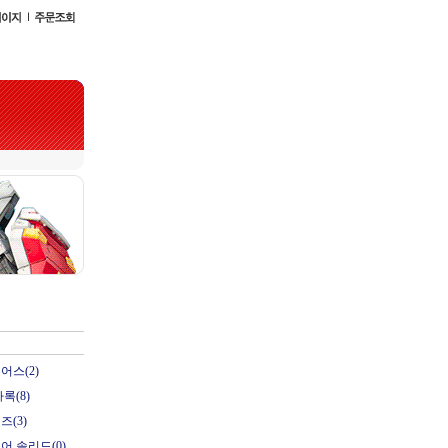
어스(2)
록(8)
즈(3)
어 솔리드(0)