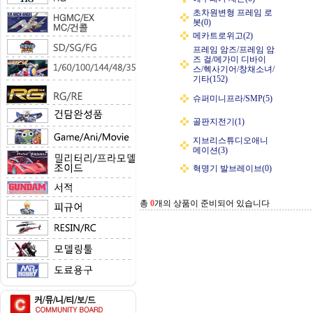
초차원변형 프레임 로
봇(0)
메카트로위고(2)
프레임 암즈/프레임 암
즈 걸/메가미 디바이
스/헥사기어/창채소녀/
기타(152)
슈퍼미니프라/SMP(5)
골판지전기(1)
지브리스튜디오애니
메이션(3)
혁명기 발브레이브(0)
총
0
개의 상품이 준비되어 있습니다