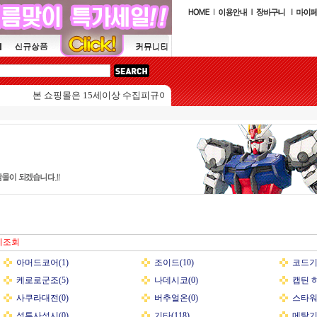
본 쇼핑몰은 15세이상 수집피규어를 판매하는 쇼핑몰입니다.
체조회
아머드코어(1)
조이드(10)
코드기
케로로군조(5)
나데시코(0)
캡틴 하
사쿠라대전(0)
버추얼온(0)
스타워
성투사성시(0)
기타(118)
메탈기