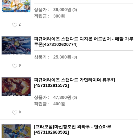
상품가 :
39,000원
(0)
적립금 :
300원
2
피규어라이즈 스탠다드 디지몬 어드벤처 - 메탈 가루
루몬[4573102620774]
상품가 :
25,300원
(0)
0
피규어라이즈 스탠다드 가면라이더 류우키
[4573102615572]
상품가 :
47,300원
(0)
적립금 :
400원
0
[프라모델]마신창조전 와타루 - 텐쇼마루
[4573102683502]