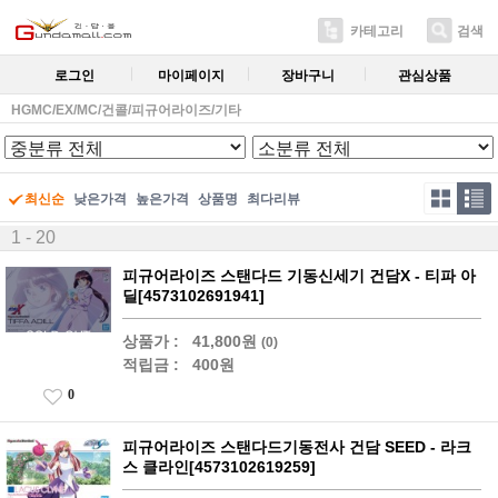
카테고리
검색
로그인
마이페이지
장바구니
관심상품
HGMC/EX/MC/건콜/피규어라이즈/기타
최신순
낮은가격
높은가격
상품명
최다리뷰
1 - 20
피규어라이즈 스탠다드 기동신세기 건담X - 티파 아
딜[4573102691941]
상품가 :
41,800원
(0)
적립금 :
400원
0
피규어라이즈 스탠다드기동전사 건담 SEED - 라크
스 클라인[4573102619259]