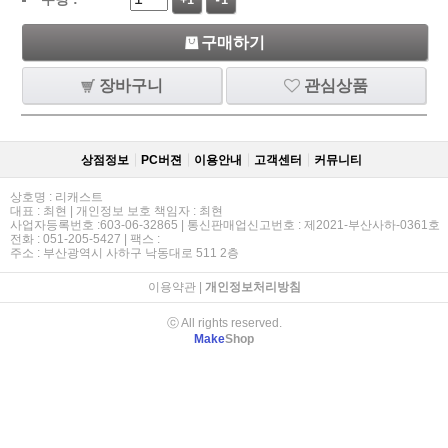
+1
-1
구매하기
장바구니
관심상품
상점정보
PC버젼
이용안내
고객센터
커뮤니티
상호명 : 리캐스트
대표 : 최현 | 개인정보 보호 책임자 : 최현
사업자등록번호 :603-06-32865 | 통신판매업신고번호 : 제2021-부산사하-0361호
전화 : 051-205-5427 | 팩스 :
주소 : 부산광역시 사하구 낙동대로 511 2층
이용약관
|
개인정보처리방침
ⓒ All rights reserved.
Make
Shop