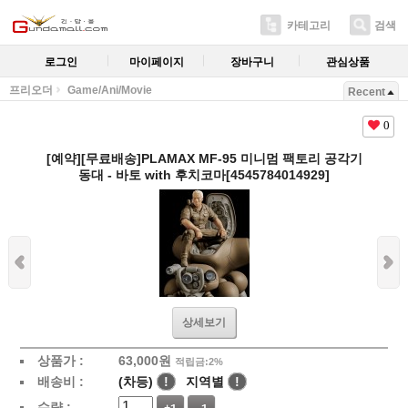
카테고리
검색
로그인
마이페이지
장바구니
관심상품
프리오더
Game/Ani/Movie
Recent
0
[예약][무료배송]PLAMAX MF-95 미니멈 팩토리 공각기
동대 - 바토 with 후치코마[4545784014929]
상세보기
상품가 :
63,000
원
적립금:2%
배송비 :
(차등)
!
지역별
!
수량 :