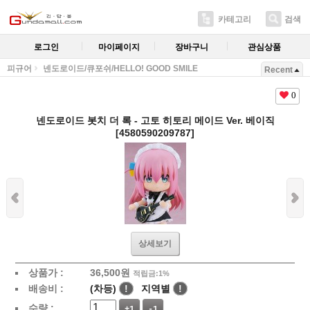
카테고리
검색
로그인
마이페이지
장바구니
관심상품
피규어
넨도로이드/큐포쉬/HELLO! GOOD SMILE
Recent
0
넨도로이드 봇치 더 록 - 고토 히토리 메이드 Ver. 베이직
[4580590209787]
상세보기
상품가 :
36,500
원
적립금:1%
배송비 :
(차등)
!
지역별
!
수량 :
+1
-1