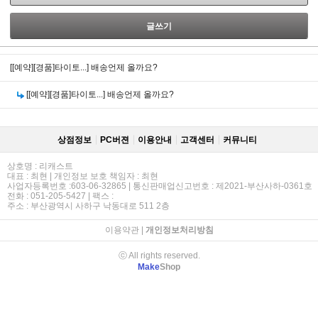
글쓰기
[[예약][경품]타이토...]
배송언제 올까요?
[[예약][경품]타이토...]
배송언제 올까요?
상점정보
PC버젼
이용안내
고객센터
커뮤니티
상호명 : 리캐스트
대표 : 최현 | 개인정보 보호 책임자 : 최현
사업자등록번호 :603-06-32865 | 통신판매업신고번호 : 제2021-부산사하-0361호
전화 : 051-205-5427 | 팩스 :
주소 : 부산광역시 사하구 낙동대로 511 2층
이용약관
|
개인정보처리방침
ⓒ All rights reserved.
Make
Shop