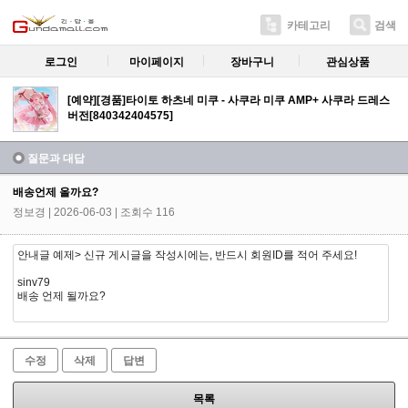
카테고리
검색
로그인
마이페이지
장바구니
관심상품
[예약][경품]타이토 하츠네 미쿠 - 사쿠라 미쿠 AMP+ 사쿠라 드레스
버전[840342404575]
질문과 대답
배송언제 올까요?
정보경
| 2026-06-03 | 조회수 116
안내글 예제> 신규 게시글을 작성시에는, 반드시 회원ID를 적어 주세요!
sinv79
배송 언제 될까요?
수정
삭제
답변
목록