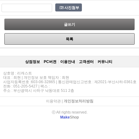
사진첨부
글쓰기
목록
상점정보
PC버젼
이용안내
고객센터
커뮤니티
상호명 : 리캐스트
대표 : 최현 | 개인정보 보호 책임자 : 최현
사업자등록번호 :603-06-32865 | 통신판매업신고번호 : 제2021-부산사하-0361호
전화 : 051-205-5427 | 팩스 :
주소 : 부산광역시 사하구 낙동대로 511 2층
이용약관
|
개인정보처리방침
ⓒ All rights reserved.
Make
Shop