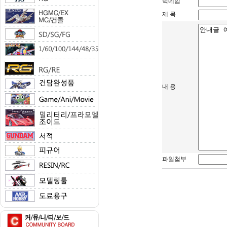
닉네임
제 목
내 용
파일첨부