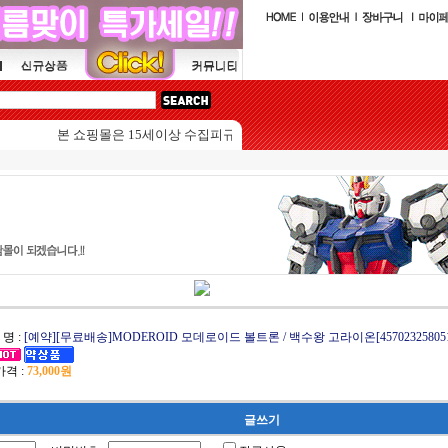
본 쇼핑몰은 15세이상 수집피규어를 판매하는 쇼핑몰입니다.
 명 :
[예약][무료배송]MODEROID 모데로이드 볼트론 / 백수왕 고라이온[457023258051
격 :
73,000원
글쓰기