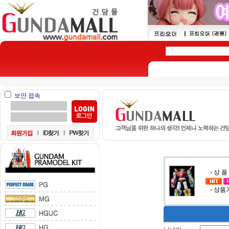
보안 접속
상 품
상품가