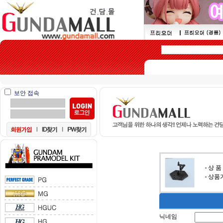
보안 접속
상 품
상품가
닉네임