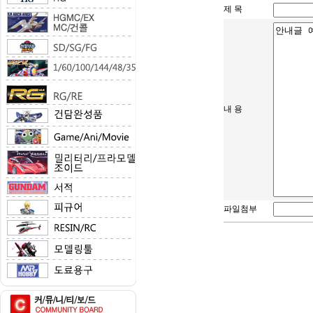
제 목
내 용
파일첨부