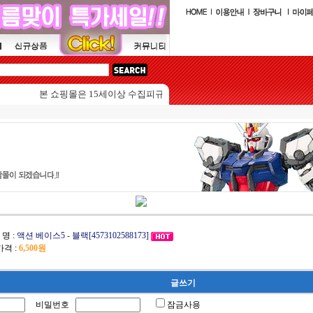
본 쇼핑몰은 15세이상 수집피규어를 판매하는 쇼핑몰입니다.
 명 :
액션 베이스5 - 블랙[4573102588173]
격 :
6,500원
글쓰기
비밀번호
잠금사용