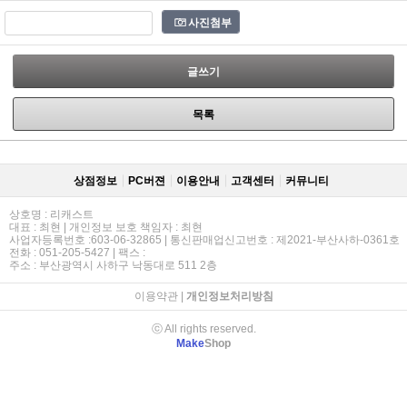
사진첨부
글쓰기
목록
상점정보
PC버젼
이용안내
고객센터
커뮤니티
상호명 : 리캐스트
대표 : 최현 | 개인정보 보호 책임자 : 최현
사업자등록번호 :603-06-32865 | 통신판매업신고번호 : 제2021-부산사하-0361호
전화 : 051-205-5427 | 팩스 :
주소 : 부산광역시 사하구 낙동대로 511 2층
이용약관
|
개인정보처리방침
ⓒ All rights reserved.
Make
Shop