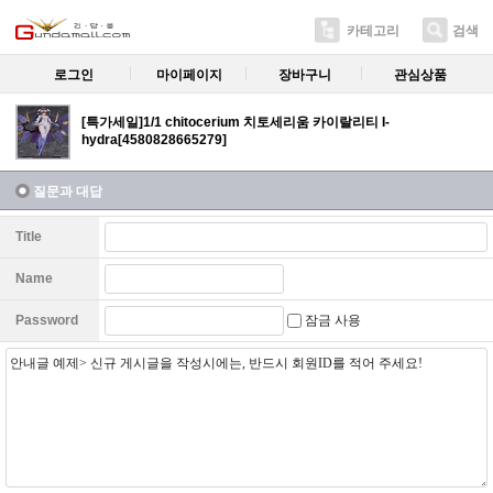
카테고리
검색
로그인
마이페이지
장바구니
관심상품
[특가세일]1/1 chitocerium 치토세리움 카이랄리티 I-
hydra[4580828665279]
질문과 대답
Title
Name
잠금 사용
Password