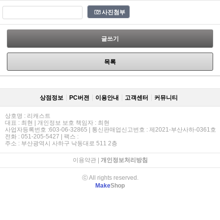
사진첨부
글쓰기
목록
상점정보
PC버젼
이용안내
고객센터
커뮤니티
상호명 : 리캐스트
대표 : 최현 | 개인정보 보호 책임자 : 최현
사업자등록번호 :603-06-32865 | 통신판매업신고번호 : 제2021-부산사하-0361호
전화 : 051-205-5427 | 팩스 :
주소 : 부산광역시 사하구 낙동대로 511 2층
이용약관
|
개인정보처리방침
ⓒ All rights reserved.
Make
Shop