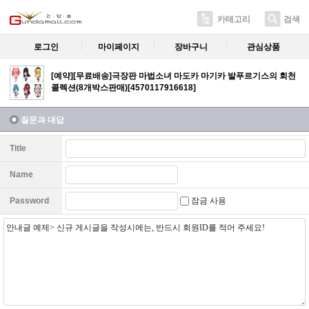
카테고리
검색
로그인
마이페이지
장바구니
관심상품
[예약][무료배송]극장판 마법소녀 마도카 마기카 발푸르기스의 회천
콜렉션(8개박스판매)[4570117916618]
질문과 대답
Title
Name
잠금 사용
Password