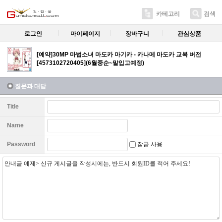
카테고리
검색
로그인
마이페이지
장바구니
관심상품
[예약]30MP 마법소녀 마도카 마기카 - 카나메 마도카 교복 버전
[4573102720405](6월중순~말입고예정)
질문과 대답
Title
Name
잠금 사용
Password