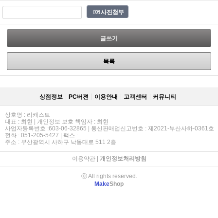
사진첨부
글쓰기
목록
상점정보
PC버젼
이용안내
고객센터
커뮤니티
상호명 : 리캐스트
대표 : 최현 | 개인정보 보호 책임자 : 최현
사업자등록번호 :603-06-32865 | 통신판매업신고번호 : 제2021-부산사하-0361호
전화 : 051-205-5427 | 팩스 :
주소 : 부산광역시 사하구 낙동대로 511 2층
이용약관
|
개인정보처리방침
ⓒ All rights reserved.
Make
Shop