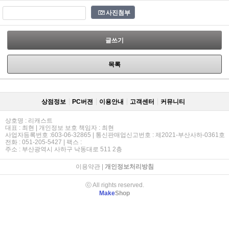
사진첨부
글쓰기
목록
상점정보
PC버젼
이용안내
고객센터
커뮤니티
상호명 : 리캐스트
대표 : 최현 | 개인정보 보호 책임자 : 최현
사업자등록번호 :603-06-32865 | 통신판매업신고번호 : 제2021-부산사하-0361호
전화 : 051-205-5427 | 팩스 :
주소 : 부산광역시 사하구 낙동대로 511 2층
이용약관
|
개인정보처리방침
ⓒ All rights reserved.
Make
Shop