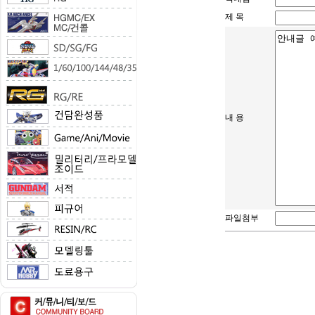
제 목
내 용
파일첨부