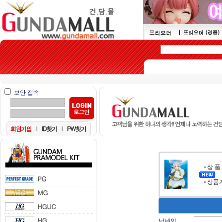
보안 접속
상 품
상품가
닉네임