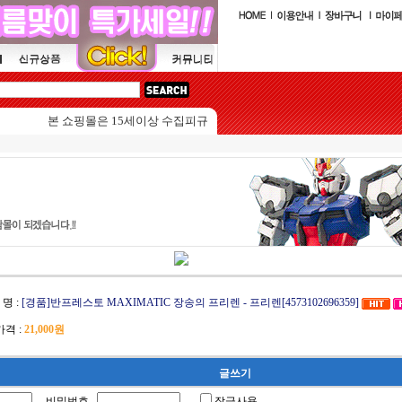
본 쇼핑몰은 15세이상 수집피규어를 판매하는 쇼핑몰입니다.
 명 :
[경품]반프레스토 MAXIMATIC 장송의 프리렌 - 프리렌[4573102696359]
격 :
21,000원
글쓰기
비밀번호
잠금사용