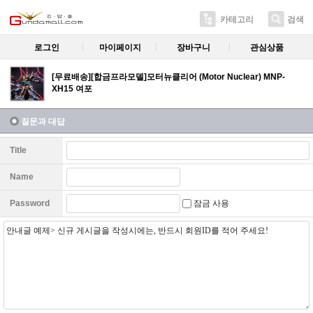
카테고리
검색
로그인
마이페이지
장바구니
관심상품
[무료배송][합금프라모델]모터뉴클리어 (Motor Nuclear) MNP-
XH15 여포
질문과 대답
Title
Name
잠금 사용
Password