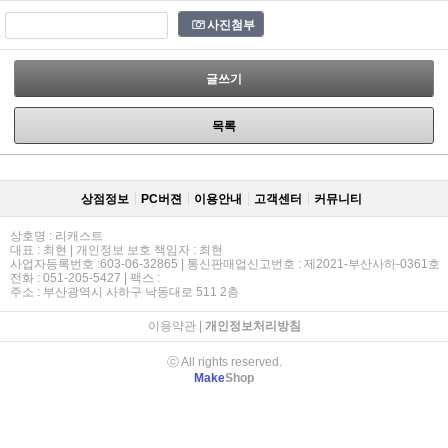
사진첨부
글쓰기
목록
상점정보
PC버젼
이용안내
고객센터
커뮤니티
상호명 : 리캐스트
대표 : 최현 | 개인정보 보호 책임자 : 최현
사업자등록번호 :603-06-32865 | 통신판매업신고번호 : 제2021-부산사하-0361호
전화 : 051-205-5427 | 팩스 :
주소 : 부산광역시 사하구 낙동대로 511 2층
이용약관
|
개인정보처리방침
ⓒ All rights reserved.
Make
Shop