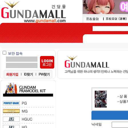
보안 접속
상 품
상품가
닉네임