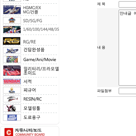
제 목
내 용
파일첨부