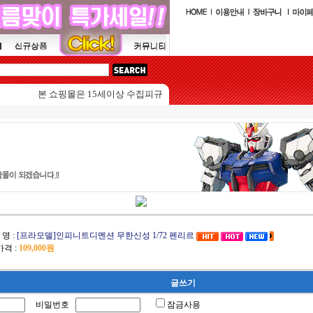
본 쇼핑몰은 15세이상 수집피규어를 판매하는 쇼핑몰입니다.
 명 :
[프라모델]인피니트디멘션 무한신성 1/72 펜리르
격 :
109,000원
글쓰기
비밀번호
잠금사용