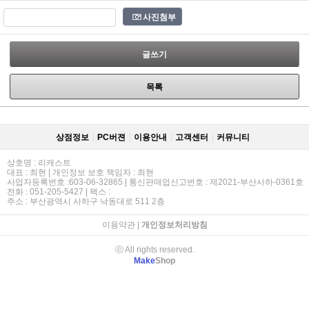
사진첨부
글쓰기
목록
상점정보
PC버젼
이용안내
고객센터
커뮤니티
상호명 : 리캐스트
대표 : 최현 | 개인정보 보호 책임자 : 최현
사업자등록번호 :603-06-32865 | 통신판매업신고번호 : 제2021-부산사하-0361호
전화 : 051-205-5427 | 팩스 :
주소 : 부산광역시 사하구 낙동대로 511 2층
이용약관
|
개인정보처리방침
ⓒ All rights reserved.
Make
Shop