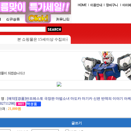
본 쇼핑몰은 15세이상 수집피규어를 판매하는 쇼핑몰입니다.
 명 :
[예약][경품]반프레스토 극장판 마법소녀 마도카 마기카 신편 반역의 이야기 아
02711298]
격 :
21,000원
글쓰기