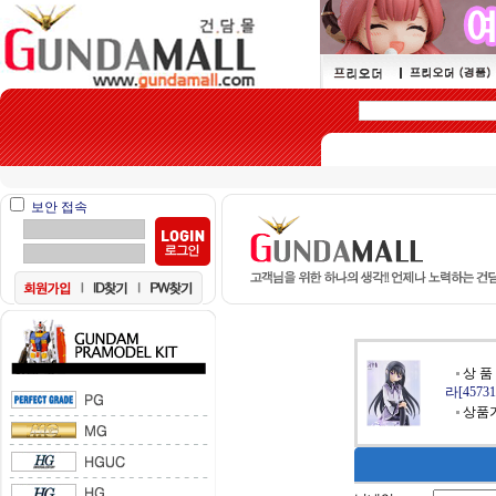
보안 접속
상 품
라[45731
상품가