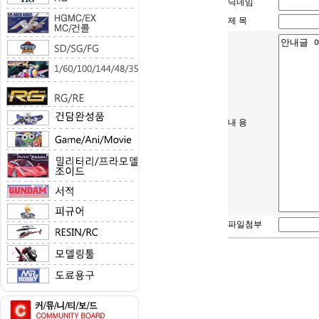
닉네임
제 목
내 용
파일첨부