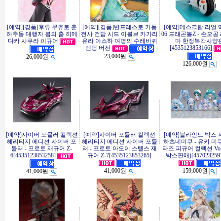
[예약][경품]후류 무츄토 춘
[예약][경품]반프레스토 기동
[예약]데스크탑 리얼
하추동 대행자 봄의 춤 히메
전사 건담 시드 이볼브 카가리
06 드래곤볼Z - 손오공
다카 사쿠라 피규어
유라 아스하 여명의 수레바퀴
마 한정복각사양
[4535123853166]
엔딩 버전
23,000원
26,000원
126,000원
[예약]사이버 포뮬러 컬렉션
[예약]사이버 포뮬러 컬렉션
[예약]블라인드 박스
헤리티지 에디션 사이버 포
헤리티지 에디션 사이버 포뮬
하츠네미쿠 - 유키 미
뮬러 - 프로토 재규어 Z-
러 - 프로토 아오이 스텔스 재
타즈 피규어 컬렉션 Vol
6[4535123853258]
규어 Z-7[4535123853265]
박스판매)[4570232591
41,000원
159,000원
41,000원