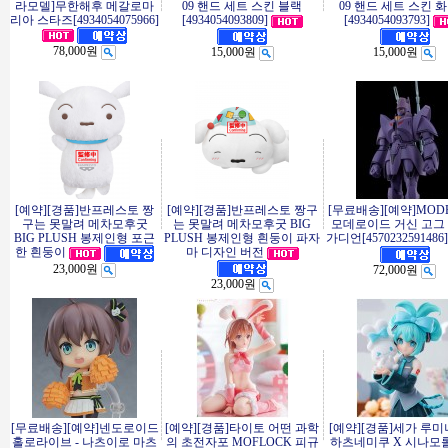
라모델]무한해후 메갈로마
09 핸드 세트 스킨 블랙
09 핸드 세트 스킨 
리아 스타즈[4934054075966]
[4934054093809]
[4934054093793]
78,000원
15,000원
15,000원
[예약][경품]반프레스토 짱
[예약][경품]반프레스토 짱구
[무료배송][예약]MODE
구는 못말려 메차모후굿
는 못말려 메차모후굿 BIG
모데로이드 거신 고그 
BIG PLUSH 봉제인형 포근
PLUSH 봉제인형 흰둥이 파자
가디언[4570232591486]
마 디자인 버전
한 흰둥이
23,000원
72,000원
23,000원
[무료배송][예약]넨도로이드
[예약][경품]타이토 어떤 과학
[예약][경품]세가 루
홀로라이브 - 나츠이로 마츠
의 초전자포 MOFLOCK 피규
하츠네미쿠 X 시나모