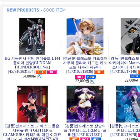
HG 기동전사 건담 썬더볼트 1/144
[경품]반프레스토 카드캡터
[경품]]반프레스토
풀아머 건담(GUNDAM
사쿠라 클리어 카드편 키노
아카데미아 Maxima
THUNDERBOLT Ver.)
모토 사쿠라 피규어
쇼타(이레이저 
[4573102631374]
[4573102712936]
[4573102717146]
34,800원
22,000원
22,000원
[경품]반프레스토 그 비스크 돌은
[경품]반프레스토 장송의
[경품]반프레스토
사랑을 한다 GLITTER &
프리렌 EFFECTREME - 프
렌 EFFECTR
GLAMOURS 키타가와 마린 이자요
리렌[4573102714831]
[4573102717078]
이 아리사 버전[4983164297140]
21,000원