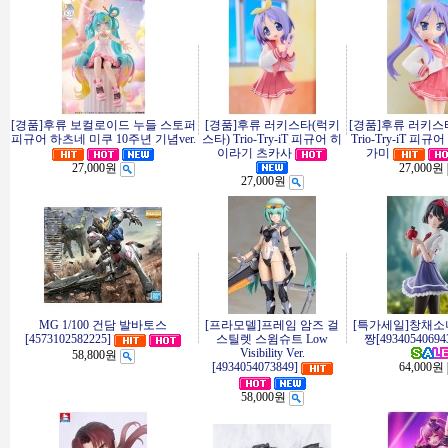
[경품]후류 보컬로이드 누들 스토퍼
[경품]후류 러키스타(럭키
[경품]후류 러키스
피규어 하츠네 미쿠 10주년 기념ver.
스타) Trio-Try-iT 피규어 히
Trio-Try-iT 피
이라기 츠카사
가미
27,000원
27,000원
27,000원
MG 1/100 건담 발바토스
[프라모델]프레임 암즈 걸
[특가세일]창채소
[4573102582225]
스틸렛 스윔슈트 Low
짱[49340540694
Visibility Ver.
58,800원
[4934054073849]
64,000원
58,000원