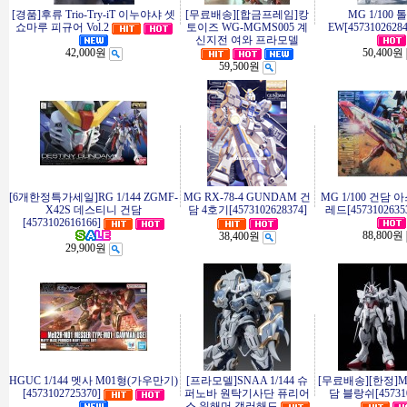
[경품]후류 Trio-Try-iT 이누야샤 셋
[무료배송][합금프레임]캉
MG 1/100
쇼마루 피규어 Vol.2
토이즈 WG-MGMS005 계
EW[45731026284
신지전 여와 프라모델
42,000원
50,400원
59,500원
[6개한정특가세일]RG 1/144 ZGMF-
MG RX-78-4 GUNDAM 건
MG 1/100 건담
X42S 데스티니 건담
담 4호기[4573102628374]
레드[4573102635
[4573102616166]
88,800원
38,400원
29,900원
HGUC 1/144 멧사 M01형(가우만기)
[프라모델]SNAA 1/144 슈
[무료배송][한정]
[4573102725370]
퍼노바 원탁기사단 퓨리어
담 블랑쉬[457310
스 워해머 갤러해드