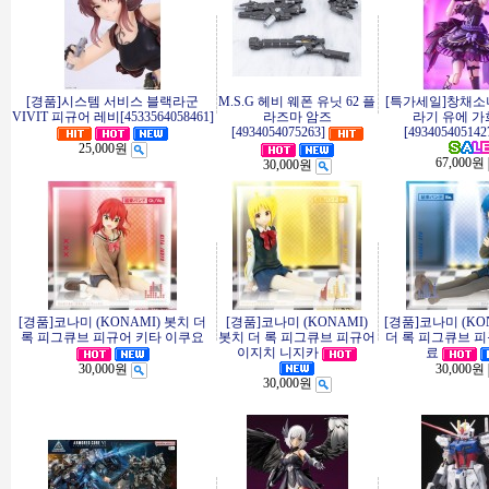
[경품]시스템 서비스 블랙라군
M.S.G 헤비 웨폰 유닛 62 플
[특가세일]창채소
VIVIT 피규어 레비[4533564058461]
라즈마 암즈
라기 유에 가
[4934054075263]
[493405405142
25,000원
67,000원
30,000원
[경품]코나미 (KONAMI) 봇치 더
[경품]코나미 (KONAMI)
[경품]코나미 (KO
록 피그큐브 피규어 키타 이쿠요
봇치 더 록 피그큐브 피규어
더 록 피그큐브 
이지치 니지카
료
30,000원
30,000원
30,000원