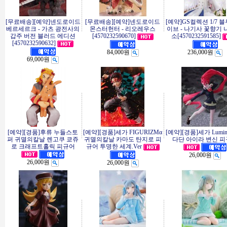
[무료배송][예약]넨도로이드
[무료배송][예약]넨도로이드
[예약]GS컬렉션 1/7 
베르세르크 - 가츠 광전사의
몬스터헌터 - 리오레우스
이브 - 나기사 꽃향기 
갑주 버전 블러드 에디션
[4570232590670]
소[4570232591585]
[4570232590632]
84,000원
236,000원
69,000원
[예약][경품]후류 누들스토
[예약][경품]세가 FIGURIZMα
[예약][경품]세가 Lumina
퍼 귀멸의칼날 렌고쿠 쿄쥬
귀멸의칼날 카마도 탄지로 피
다단 아이라 변신 
로 크래프트홀릭 피규어
규어 투명한 세계.Ver
26,000원
26,000원
26,000원