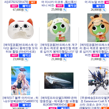
리[4570232591479]
어 미사카 미코토 -폭신폭신
어 리뉴얼 버전
바니 버전-
25,000원
67,000원
26,000원
[예약][경품]반프레스토 단
[예약][경품]반프레스토 개구
[예약][경품]반프레스
다단 플러시 봉제인형 모자
리 중사 케로로 봉제인형 케로
리 중사 케로로 봉제인
터보 할멈 (마네키네코)
로 십이지 봉제인형입니다! 양
로 십이지 봉제인형입니
버전
버전
23,000원
21,000원
21,000원
[예약]1/7 블루 아카이브 - 히
[예약][프라모델]1/8000 은하
[무료배송][프라모델
나(수영복)[6927254800573]
영웅전설 - 제국총기함 브륀힐
조 Earnestcore Craft
트[4580799830454]
스타 크로스 코어 기신
(8월말입고예정)
203,000원