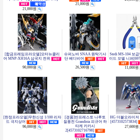
21,000원
21,000원
[합금프레임프라모델]모터뉴클리
슈퍼노바 SNAA 원탁기사
Stedi MS-104 
어 MNP-XH16A 삼국지 전위
단 베디비어
이드 모델 니퍼[6975
90,000원
26,500원
11,000원
[한정프라모델]무한신성 1/100 리자
[경품]반프레스토 나루토
HG 더블오라이저 +
드 극지상어
질풍전 Grandista 피규어 하
[4573102573834]
타케 카카시
96,000원
27,600원
2[4573102716798]
22,000원