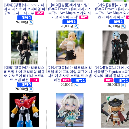
[예약][경품]세가 모노가타
[예약][경품]세가 뱅드림!
[예약][경품]세가 뱅
리 시리즈 하이 프리미엄 피
(BanG Dream!) 유메미라이즈
(BanG Dream!) 유
규어 오시노 시노부
피규어 Ave Mujica 토가와 사
피규어 Ave Mujica 
키코 파자마 파티!
츠미 파자마 파티!
26,000원
26,000원
26,000원
[예약][경품]세가 리코리스
[예약][경품]세가 리코리스 리
[예약][경품]세가 에
리코일 하이 프리미엄 피규
코일 하이 프리미엄 피규어 니
신극장판 Figurizm α 
어 이노우에 타키나 스트리
시키기 치사토 스트리트 스냅
야나미 레이 플러그 슈
트 스냅 버전
버전
26,000원
26,000원
26,000원