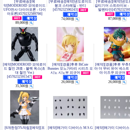
[무료배송][예
[무료배송][예약]넨도로이드
[무료배송][예약]넨
약]MODEROID 모데로이드
붕괴 스타레일 - 반디
길티기어 스트라이브 -
UFO전사 다이아포론 - 다이
[4570232590243]
발렌타인[4570232591
아포론[4570232589766]
87,000원
74,000원
89,000원
[예약]MODEROID 모데로이
[예약][경품]후류 BiCute
[예약][경품]후류 무츄
드 철인 28호 - 블랙 옥스(초
Bunnies 모노가타리 시리즈 오
아 더 무비 유어 넥스트
대 철인 Ver.)
시노 시노부 피규어
야 이즈쿠 피규어
[4570232591547]
26,000원
26,000원
35,500원
[6개한정5%적립][예약][프
[예약]메가미 디바이스 M.S.G
[예약]메가미 디바이스 M