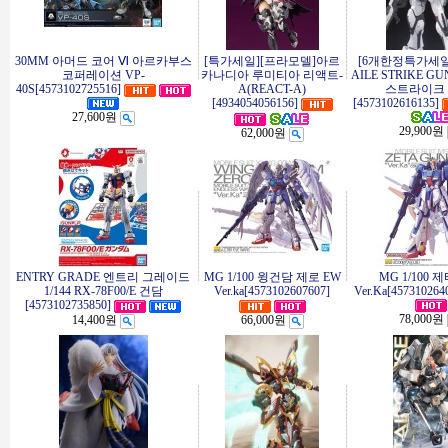
30MM 아머드 코어 Ⅵ 아르카부스
[특가세일][프라모델]아르
[6개한정특가세일]R
코퍼레이션 VP-
카나디아 루미티아 리액트-
AILE STRIKE 
40S[4573102725516]
A(REACT-A)
스트라이크 
[4934054056156]
[4573102616135]
27,600원
29,900원
62,000원
ENTRY GRADE 엔트리 그레이드
MG 1/100 윙건담 제로 EW
MG 1/100 
1/144 RX-78F00/E 건담
Ver.ka[4573102607607]
Ver.Ka[457310264
[4573102735850]
78,000원
14,400원
66,000원