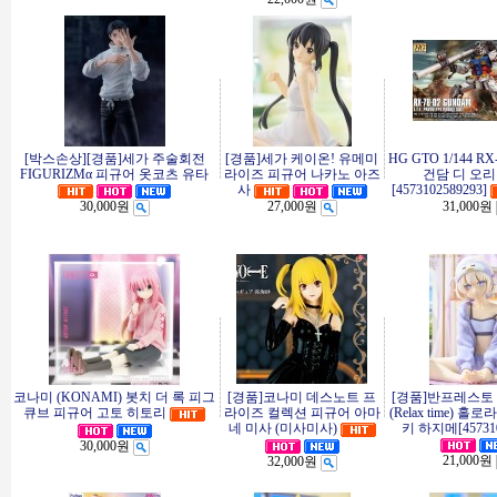
[박스손상][경품]세가 주술회전
[경품]세가 케이온! 유메미
HG GTO 1/144 R
FIGURIZMα 피규어 옷코츠 유타
라이즈 피규어 나카노 아즈
건담 디 오리진
사
[4573102589293]
30,000원
27,000원
31,000원
코나미 (KONAMI) 봇치 더 록 피그
[경품]코나미 데스노트 프
[경품]반프레스토
큐브 피규어 고토 히토리
라이즈 컬렉션 피규어 아마
(Relax time) 
네 미사 (미사미사)
키 하지메[457310
30,000원
21,000원
32,000원