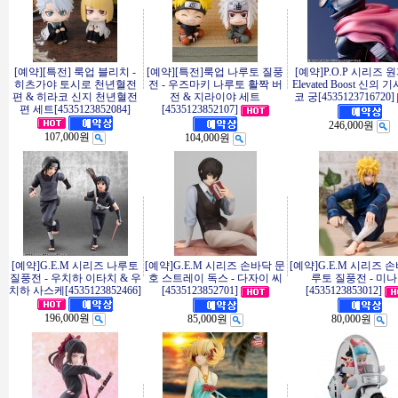
[예약][특전] 룩업 블리치 -
[예약][특전]룩업 나루토 질풍
[예약]P.O.P 시리즈 원
히츠가야 토시로 천년혈전
전 - 우즈마키 나루토 활짝 버
Elevated Boost 신의 
편 & 히라코 신지 천년혈전
전 & 지라이야 세트
코 궁[4535123716720]
편 세트[4535123852084]
[4535123852107]
246,000원
107,000원
104,000원
[예약]G.E.M 시리즈 나루토
[예약]G.E.M 시리즈 손바닥 문
[예약]G.E.M 시리즈 
질풍전 - 우치하 이타치 & 우
호 스트레이 독스 - 다자이 씨
루토 질풍전 - 미
치하 사스케[4535123852466]
[4535123852701]
[4535123853012]
196,000원
85,000원
80,000원