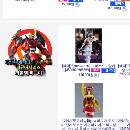
35,000원
82,000원
[예약]figma 피그마 오버로드 - 알베
[예약]
승리의
도[4580828665569]
[69272
116,000원
[예약][무료배송]figma 피그마 토지
[예약]f
마 탄자부로는 가면라이더가 되고싶
- 
어 - 오카다 유리코 전파인간태클 버
[45457