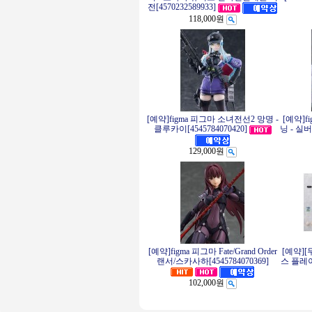
전[4570232589933]
118,000원
[예약]figma 피그마 소녀전선2 망명 -
[예약]f
클루카이[4545784070420]
닝 - 실버
129,000원
[예약]figma 피그마 Fate/Grand Order
[예약][
랜서/스카사하[4545784070369]
스 플레이
102,000원