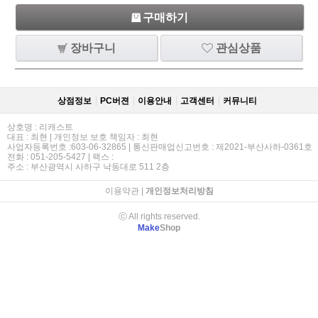
구매하기
장바구니
관심상품
상점정보
PC버젼
이용안내
고객센터
커뮤니티
상호명 : 리캐스트
대표 : 최현 | 개인정보 보호 책임자 : 최현
사업자등록번호 :603-06-32865 | 통신판매업신고번호 : 제2021-부산사하-0361호
전화 : 051-205-5427 | 팩스 :
주소 : 부산광역시 사하구 낙동대로 511 2층
이용약관
|
개인정보처리방침
ⓒ All rights reserved.
Make
Shop