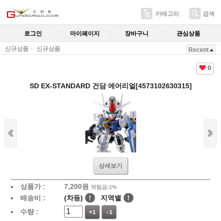
카테고리
검색
로그인
마이페이지
장바구니
관심상품
신규상품
신규상품
Recent
0
SD EX-STANDARD 건담 에어리얼[4573102630315]
상세보기
상품가 :
7,200
원
적립금:1%
배송비 :
(차등)
!
지역별
!
수량 :
+1
-1