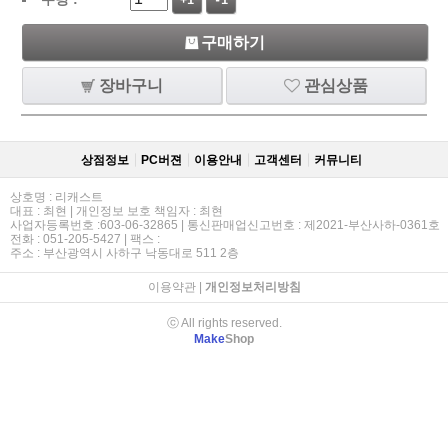
+1
-1
구매하기
장바구니
관심상품
상점정보
PC버젼
이용안내
고객센터
커뮤니티
상호명 : 리캐스트
대표 : 최현 | 개인정보 보호 책임자 : 최현
사업자등록번호 :603-06-32865 | 통신판매업신고번호 : 제2021-부산사하-0361호
전화 : 051-205-5427 | 팩스 :
주소 : 부산광역시 사하구 낙동대로 511 2층
이용약관
|
개인정보처리방침
ⓒ All rights reserved.
Make
Shop