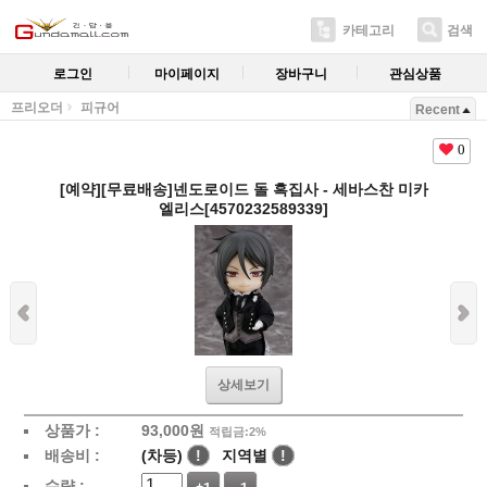
카테고리
검색
로그인
마이페이지
장바구니
관심상품
프리오더
피규어
Recent
0
[예약][무료배송]넨도로이드 돌 흑집사 - 세바스찬 미카
엘리스[4570232589339]
상세보기
상품가 :
93,000
원
적립금:2%
배송비 :
(차등)
!
지역별
!
수량 :