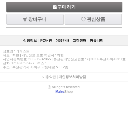
구매하기
장바구니
관심상품
상점정보
PC버젼
이용안내
고객센터
커뮤니티
상호명 : 리캐스트
대표 : 최현 | 개인정보 보호 책임자 : 최현
사업자등록번호 :603-06-32865 | 통신판매업신고번호 : 제2021-부산사하-0361호
전화 : 051-205-5427 | 팩스 :
주소 : 부산광역시 사하구 낙동대로 511 2층
이용약관
|
개인정보처리방침
ⓒ All rights reserved.
Make
Shop