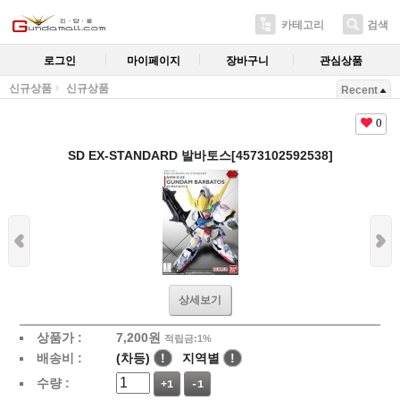
카테고리
검색
로그인
마이페이지
장바구니
관심상품
신규상품
신규상품
Recent
0
SD EX-STANDARD 발바토스[4573102592538]
상세보기
상품가 :
7,200
원
적립금:1%
배송비 :
(차등)
!
지역별
!
수량 :
+1
-1