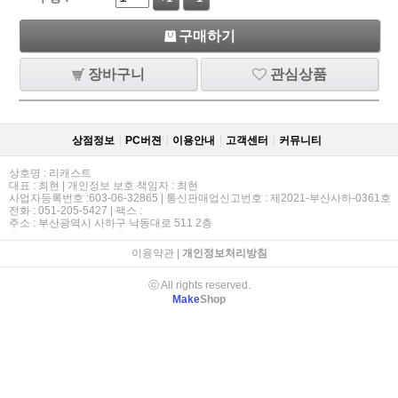
구매하기
장바구니
관심상품
상점정보
PC버젼
이용안내
고객센터
커뮤니티
상호명 : 리캐스트
대표 : 최현 | 개인정보 보호 책임자 : 최현
사업자등록번호 :603-06-32865 | 통신판매업신고번호 : 제2021-부산사하-0361호
전화 : 051-205-5427 | 팩스 :
주소 : 부산광역시 사하구 낙동대로 511 2층
이용약관
|
개인정보처리방침
ⓒ All rights reserved.
Make
Shop