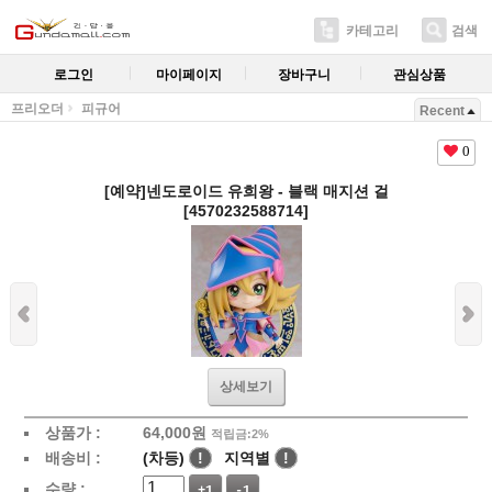
카테고리
검색
로그인
마이페이지
장바구니
관심상품
프리오더
피규어
Recent
0
[예약]넨도로이드 유희왕 - 블랙 매지션 걸
[4570232588714]
상세보기
상품가 :
64,000
원
적립금:2%
배송비 :
(차등)
!
지역별
!
수량 :
+1
-1