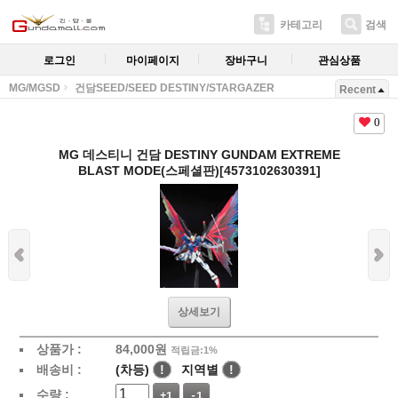
카테고리
검색
로그인
마이페이지
장바구니
관심상품
MG/MGSD
건담SEED/SEED DESTINY/STARGAZER
Recent
0
MG 데스티니 건담 DESTINY GUNDAM EXTREME
BLAST MODE(스페셜판)[4573102630391]
상세보기
상품가 :
84,000
원
적립금:1%
배송비 :
(차등)
!
지역별
!
수량 :
+1
-1