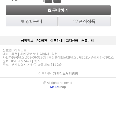
구매하기
장바구니
관심상품
상점정보
PC버젼
이용안내
고객센터
커뮤니티
상호명 : 리캐스트
대표 : 최현 | 개인정보 보호 책임자 : 최현
사업자등록번호 :603-06-32865 | 통신판매업신고번호 : 제2021-부산사하-0361호
전화 : 051-205-5427 | 팩스 :
주소 : 부산광역시 사하구 낙동대로 511 2층
이용약관
|
개인정보처리방침
ⓒ All rights reserved.
Make
Shop