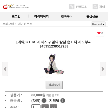
카테고리
검색
로그인
마이페이지
장바구니
관심상품
프리오더
메가하우스
Recent
0
[예약]G.E.M. 시리즈 귀멸의 칼날 손바닥 시노부씨
[4535123851728]
상세보기
상품가 :
83,000
원
적립금:2%
배송비 :
(차등)
!
지역별
!
수량 :
+1
-1