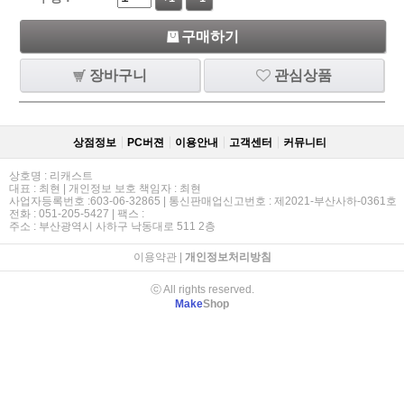
구매하기
장바구니
관심상품
상점정보
PC버젼
이용안내
고객센터
커뮤니티
상호명 : 리캐스트
대표 : 최현 | 개인정보 보호 책임자 : 최현
사업자등록번호 :603-06-32865 | 통신판매업신고번호 : 제2021-부산사하-0361호
전화 : 051-205-5427 | 팩스 :
주소 : 부산광역시 사하구 낙동대로 511 2층
이용약관
|
개인정보처리방침
ⓒ All rights reserved.
Make
Shop