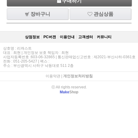
구매하기
장바구니
관심상품
상점정보
PC버젼
이용안내
고객센터
커뮤니티
상호명 : 리캐스트
대표 : 최현 | 개인정보 보호 책임자 : 최현
사업자등록번호 :603-06-32865 | 통신판매업신고번호 : 제2021-부산사하-0361호
전화 : 051-205-5427 | 팩스 :
주소 : 부산광역시 사하구 낙동대로 511 2층
이용약관
|
개인정보처리방침
ⓒ All rights reserved.
Make
Shop