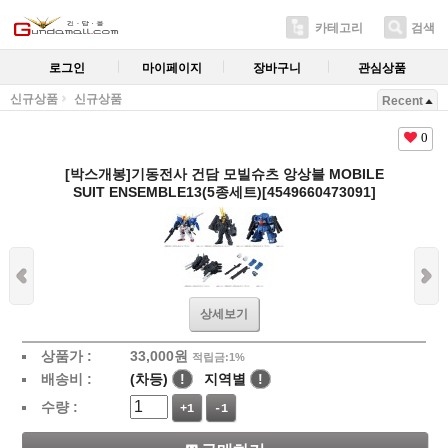
카테고리
검색
로그인
마이페이지
장바구니
관심상품
신규상품
신규상품
Recent
0
[박스개봉]기동전사 건담 모빌슈츠 앙상블 MOBILE
SUIT ENSEMBLE13(5종세트)[4549660473091]
상세보기
상품가 :
33,000
원
적립금:1%
배송비 :
(차등)
!
지역별
!
수량 :
+1
-1