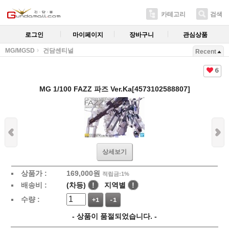
카테고리
검색
로그인
마이페이지
장바구니
관심상품
MG/MGSD
건담센티널
Recent
6
MG 1/100 FAZZ 파즈 Ver.Ka[4573102588807]
상세보기
상품가 :
169,000
원
적립금:1%
배송비 :
(차등)
!
지역별
!
수량 :
+1
-1
- 상품이 품절되었습니다. -