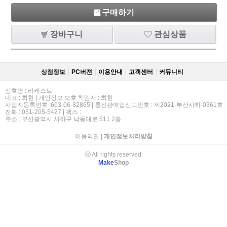
구매하기
장바구니
관심상품
상점정보
PC버젼
이용안내
고객센터
커뮤니티
상호명 : 리캐스트
대표 : 최현 | 개인정보 보호 책임자 : 최현
사업자등록번호 :603-06-32865 | 통신판매업신고번호 : 제2021-부산사하-0361호
전화 : 051-205-5427 | 팩스 :
주소 : 부산광역시 사하구 낙동대로 511 2층
이용약관
|
개인정보처리방침
ⓒ All rights reserved.
Make
Shop