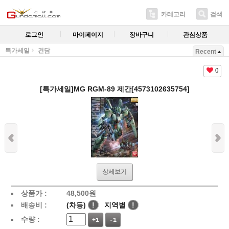
카테고리
검색
로그인
마이페이지
장바구니
관심상품
특가세일
건담
Recent
0
[특가세일]MG RGM-89 제간[4573102635754]
상세보기
상품가 :
48,500
원
배송비 :
(차등)
!
지역별
!
수량 :
+1
-1