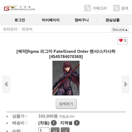
카테고리
검색
로그인
마이페이지
장바구니
관심상품
프리오더
피규어
Recent
3
[예약]figma 피그마 Fate/Grand Order 랜서/스카사하
[4545784070369]
상세보기
상품가 :
102,000
원
적립금:2%
배송비 :
(차등)
!
지역별
!
수량 :
+1
-1