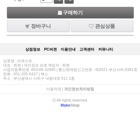
구매하기
장바구니
관심상품
상점정보
PC버젼
이용안내
고객센터
커뮤니티
상호명 : 리캐스트
대표 : 최현 | 개인정보 보호 책임자 : 최현
사업자등록번호 :603-06-32865 | 통신판매업신고번호 : 제2021-부산사하-0361호
전화 : 051-205-5427 | 팩스 :
주소 : 부산광역시 사하구 낙동대로 511 2층
이용약관
|
개인정보처리방침
ⓒ All rights reserved.
Make
Shop