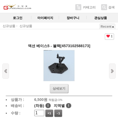
카테고리
검색
로그인
마이페이지
장바구니
관심상품
신규상품
신규상품
Recent
1
액션 베이스5 - 블랙[4573102588173]
상세보기
상품가 :
6,500
원
적립금:1%
배송비 :
(차등)
!
지역별
!
수량 :
+1
-1