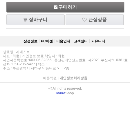
구매하기
장바구니
관심상품
상점정보
PC버젼
이용안내
고객센터
커뮤니티
상호명 : 리캐스트
대표 : 최현 | 개인정보 보호 책임자 : 최현
사업자등록번호 :603-06-32865 | 통신판매업신고번호 : 제2021-부산사하-0361호
전화 : 051-205-5427 | 팩스 :
주소 : 부산광역시 사하구 낙동대로 511 2층
이용약관
|
개인정보처리방침
ⓒ All rights reserved.
Make
Shop