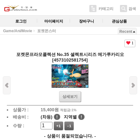
카테고리
검색
로그인
마이페이지
장바구니
관심상품
Game/Ani/Movie
포켓몬스터
Recent
1
포켓몬프라모콜렉션 No.35 셀렉트시리즈 메가루카리오
[4573102581754]
상세보기
상품가 :
15,400
원
적립금:1%
배송비 :
(차등)
!
지역별
!
수량 :
+1
-1
- 상품이 품절되었습니다. -