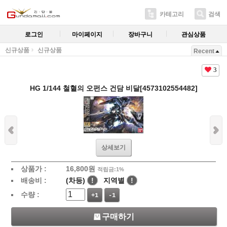
카테고리
검색
로그인
마이페이지
장바구니
관심상품
신규상품
신규상품
Recent
3
HG 1/144 철혈의 오펀스 건담 비달[4573102554482]
상세보기
상품가 :
16,800
원
적립금:1%
배송비 :
(차등)
!
지역별
!
수량 :
+1
-1
구매하기