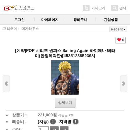
카테고리
검색
로그인
마이페이지
장바구니
관심상품
프리오더
메가하우스
Recent
0
[예약]POP 시리즈 원피스 Sailing Again 하이에나 베라
미(한정복각판)[4535123852398]
상세보기
상품가 :
221,000원
적립금:2%
배송비 :
(차등)
!
지역별
!
수량 :