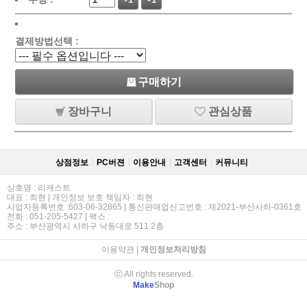
+1
-1
결제방법선택 :
구매하기
장바구니
관심상품
상점정보
PC버젼
이용안내
고객센터
커뮤니티
상호명 : 리캐스트
대표 : 최현 | 개인정보 보호 책임자 : 최현
사업자등록번호 :603-06-32865 | 통신판매업신고번호 : 제2021-부산사하-0361호
전화 : 051-205-5427 | 팩스 :
주소 : 부산광역시 사하구 낙동대로 511 2층
이용약관
|
개인정보처리방침
ⓒ All rights reserved.
Make
Shop