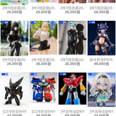
[예약][경품]세가 뱅드림!(BanG Dream!) 유메미라이즈 피규어 Ave M
[예약][경품]세가 모노가타리 시리즈 XStellar 피규
[예약][경품]세가 블루 아카이브 XS
[예약][경품]세가
26,000원
26,000원
26,000원
26,000원
[예약][경품]세가 리코리스 리코일 하이 프리미엄 피규어 이노우에 타
[예약][경품]세가 리코리스 리코일 하이 프리미엄 
[예약][경품]세가 에반게리온 신극장
[6개한정5%적립
26,000원
26,000원
26,000원
48,000원
[12개한정5%적립][예약]논스케일 D-STYLE 패트레이버 - 그리폰[493405
[12개한정5%적립][예약][프라모델]D-STYLE 용자왕 가오
[무료배송][예약]MODEROID 모데
[무료배송][예약]
32,000원
38,000원
89,000원
74,000원