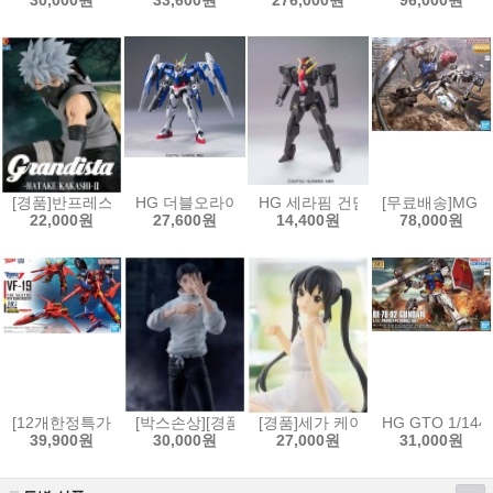
30,000원
33,600원
276,000원
96,000원
[경품]반프레스토 나루토 질풍전 Grandista 피규어 하타케 카카시 2[4573
HG 더블오라이저 + GN 소드3 [4573102573834]
HG 세라핌 건담[4573102592354]
[무료배송]MG 1
22,000원
27,600원
14,400원
78,000원
[12개한정특가]HG 1/100 VF-19 改 파이어 발키리 사운드 부스터 장비[45
[박스손상][경품]세가 주술회전 FIGURIZMα 피규어
[경품]세가 케이온! 유메미라이즈
HG GTO 1/144
39,900원
30,000원
27,000원
31,000원