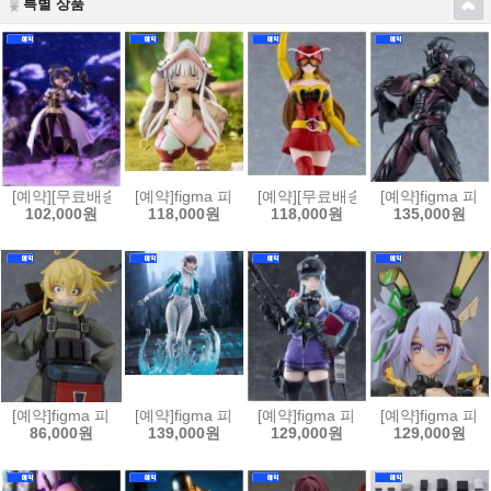
특별 상품
[예약][무료배송]figma 피그마 마법소녀를 동경해서 - 마지아 베제[45702
[예약]figma 피그마 메이드 인 어비스 열일의 황금향 - 
[예약][무료배송]figma 피그마 
[예약]figma 
102,000원
118,000원
118,000원
135,000원
[예약]figma 피그마 극장판 유녀전기 타냐 데그레챠프[4545784070468
[예약]figma 피그마 퍼스트 디센던트 - 밸비[45457840
[예약]figma 피그마 소녀전선2 망명 
[예약]figma 피
86,000원
139,000원
129,000원
129,000원