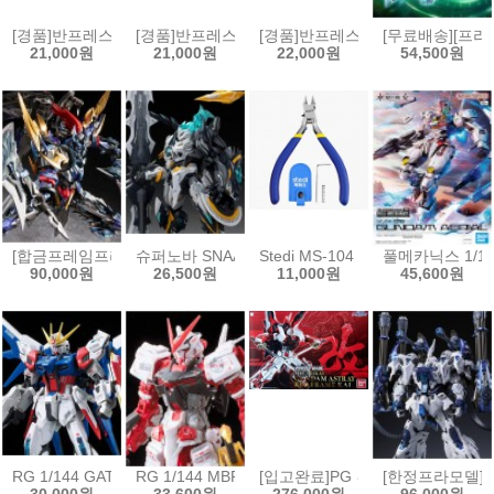
[경품]반프레스토 장송의 프리렌 EFFECTREME 페른[4573102717078
[경품]반프레스토 주술회전 MAXIMATIC 피규어 후시구
[경품]반프레스토 그란디스타 도쿄구울
[무료배송][프라
21,000원
21,000원
22,000원
54,500원
[합금프레임프라모델]모터뉴클리어 MNP-XH16A 삼국지 전위
슈퍼노바 SNAA 원탁기사단 베디비어
Stedi MS-104 보급형 싱글 블레이
풀메카닉스 1/10
90,000원
26,500원
11,000원
45,600원
RG 1/144 GAT-X105B/FP 빌드스트라이크 건담 풀패키지[4573102630
RG 1/144 MBF-P02 건담 아스트레이 레드프레임[457
[입고완료]PG 건담 아스트레이 레드프
[한정프라모델]무