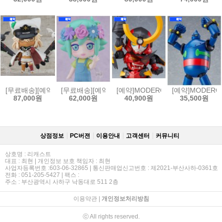
[무료배송][예약]넨도로이드 길티기어 스트라이브 - 램리썰 발렌타인[4570
[무료배송][예약]넨도로이드 OMORI - 바질[45702325
[예약]MODEROID 모데로이드 천원
[예약]MODERO
87,000원
62,000원
40,900원
35,500원
상점정보
PC버젼
이용안내
고객센터
커뮤니티
상호명 : 리캐스트
대표 : 최현 | 개인정보 보호 책임자 : 최현
사업자등록번호 :603-06-32865 | 통신판매업신고번호 : 제2021-부산사하-0361호
전화 : 051-205-5427 | 팩스 :
주소 : 부산광역시 사하구 낙동대로 511 2층
이용약관
|
개인정보처리방침
ⓒ All rights reserved.