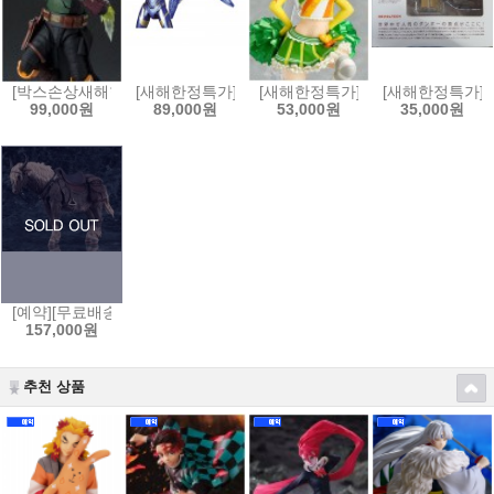
[박스손상새해한정특가]S.H.Figuarts 스타워즈:북 오브 보바펫 - 보바펫[4
[새해한정특가]MAFEX 마펙스 No.184 어벤져스:엔드게
[새해한정특가]figFIX 피그픽스 러
[새해한정특가]요
99,000원
89,000원
53,000원
35,000원
[예약][무료배송]figma 피그마 엘든링 - 영마 토렌트[4545784069653]
157,000원
추천 상품