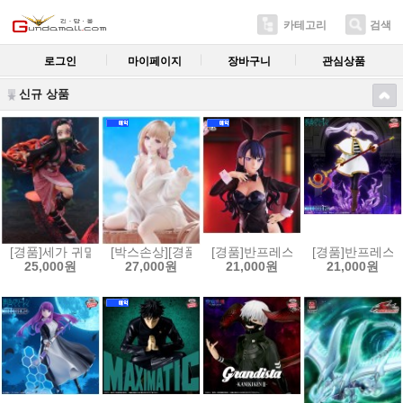
카테고리
검색
로그인
마이페이지
장바구니
관심상품
신규 상품
[경품]세가 귀멸의 칼날 Xross Link 피규어 카마도 네즈코[45807795373
[박스손상][경품]후류 누들스토퍼 승리의 여신 니케 
[경품]반프레스토 그 비스크 돌은 사랑
[경품]반프레스토 
25,000원
27,000원
21,000원
21,000원