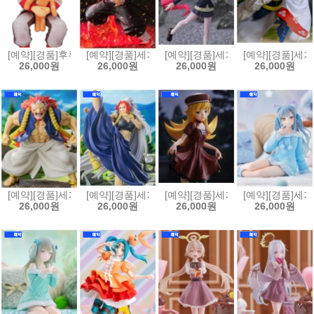
[예약][경품]후류 누들스토퍼 귀멸의칼날 렌고쿠 쿄쥬로 크래프트홀릭
[예약][경품]세가 FIGURIZMα 귀멸의칼날 카마도 탄
[예약][경품]세가 Luminasta 
[예약][경품]세가
26,000원
26,000원
26,000원
26,000원
[예약][경품]세가 황천의 츠가이 Luminasta 피규어 우
[예약][경품]세가 황천의 츠가이 Luminasta 피규어 
[예약][경품]세가 모노가타리 시
[예약][경품]세가
26,000원
26,000원
26,000원
26,000원