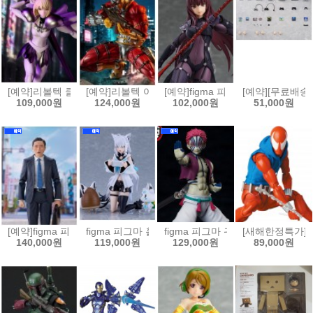
[예약]리볼텍 클레이모어 - 클레어 [4537807221216]
[예약]리볼텍 어메이징 야마구치 DC 코믹스 데스샷[453
[예약]figma 피그마 Fate/Grand 
[예약][무료배송]
109,000원
124,000원
102,000원
51,000원
[예약]figma 피그마 고독한 미식가 - 이노가시라 고로 마츠시게 유타카 버전
figma 피그마 홀로라이브 - 시라카미 후부키[4545784
figma 피그마 귀멸의 칼날 - 아카자[4
[새해한정특가]MAF
140,000원
119,000원
129,000원
89,000원