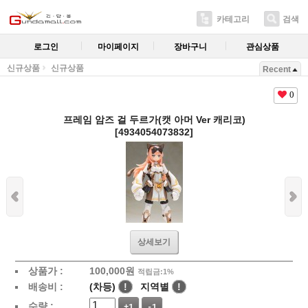
카테고리
검색
로그인
마이페이지
장바구니
관심상품
신규상품
신규상품
Recent
0
프레임 암즈 걸 두르가(캣 아머 Ver 캐리코)
[4934054073832]
상세보기
상품가 :
100,000
원
적립금:1%
배송비 :
(차등)
!
지역별
!
수량 :
+1
-1