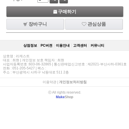
구매하기
장바구니
관심상품
상점정보
PC버젼
이용안내
고객센터
커뮤니티
상호명 : 리캐스트
대표 : 최현 | 개인정보 보호 책임자 : 최현
사업자등록번호 :603-06-32865 | 통신판매업신고번호 : 제2021-부산사하-0361호
전화 : 051-205-5427 | 팩스 :
주소 : 부산광역시 사하구 낙동대로 511 2층
이용약관
|
개인정보처리방침
ⓒ All rights reserved.
Make
Shop