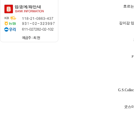
흐르는
깊이감 있
G.S.Colle
굿스마