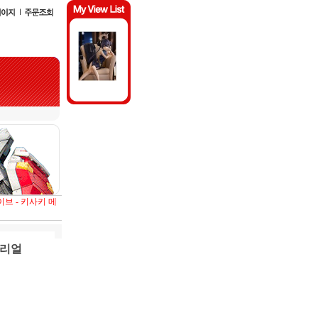
브 - 키사키 메
모리얼