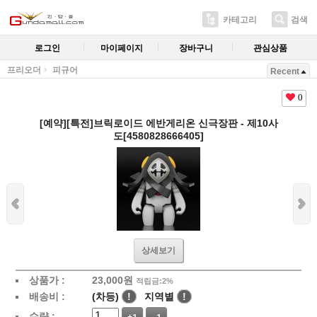
카테고리
검색
로그인
마이페이지
장바구니
관심상품
프리오더
피규어
Recent
0
[예약][특전]브릭로이드 에반게리온 신극장판 - 제10사
도[4580828666405]
상세보기
상품가 :
23,000
원
적립금:2%
배송비 :
(차등)
!
지역별
!
수량 :