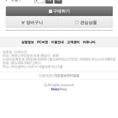
+1
-1
구매하기
장바구니
관심상품
상점정보
PC버젼
이용안내
고객센터
커뮤니티
상호명 : 리캐스트
대표 : 최현 | 개인정보 보호 책임자 : 최현
사업자등록번호 :603-06-32865 | 통신판매업신고번호 : 제2021-부산사하-0361호
전화 : 051-205-5427 | 팩스 :
주소 : 부산광역시 사하구 낙동대로 511 2층
이용약관
|
개인정보처리방침
ⓒ All rights reserved.
Make
Shop