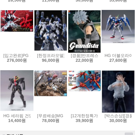
26,500원
11,000원
30,000원
33,600원
[입고완료]PG 건담 아스트레이 레드프레임改[4573102672483]
[한정프라모델]무한신성 1/100 리자드 극지상어
[경품]반프레스토 나루토 질풍전 Gran
HG 더블오라이저 +
276,000원
96,000원
22,000원
27,600원
HG 세라핌 건담[4573102592354]
[무료배송]MG 1/100 건담 발바토스 루프스[45731026
[12개한정특가]HG 1/100 VF-19
[박스손상][경품
14,400원
78,000원
39,900원
30,000원