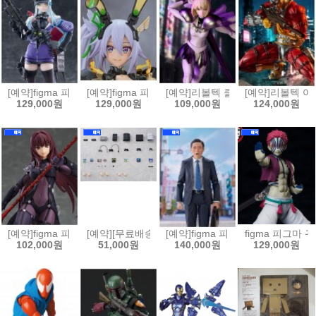
[예약]figma 피그마 소녀전선2 망명 - 클루카이[4545784070420]
[예약]figma 피그마 바니 슈트 플래닝 - 실버 배럴 라인[
[예약]리볼텍 클레이모어 - 클레어 [45
[예약]리볼텍 어메
129,000원
129,000원
109,000원
124,000원
[예약]figma 피그마 Fate/Grand Order 랜서/스카사하[4545784070369
[예약][무료배송]figma 피그마 플러스 플레이스테이션[4
[예약]figma 피그마 고독한 미식가
figma 피그마 귀
102,000원
51,000원
140,000원
129,000원