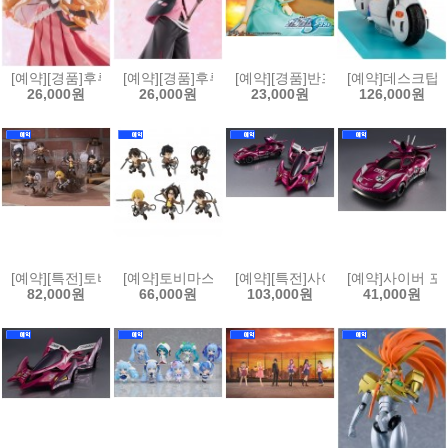
[예약][경품]후류 무츄토 춘하추동 대행자 봄의 춤 카요 히나기쿠 피규
[예약][경품]후류 무츄토 춘하추동 대행자 봄의 춤 
[예약][경품]반프레스토 기동전사
[예약]데스크탑 리
26,000원
26,000원
23,000원
126,000원
[예약][특전]토비마스 진격의 거인(6개박스판매)[4535123851261]
[예약]토비마스 진격의 거인(6개박스판매)[453512384
[예약][특전]사이버 포뮬러 컬렉션 
[예약]사이버 포뮬
82,000원
66,000원
103,000원
41,000원