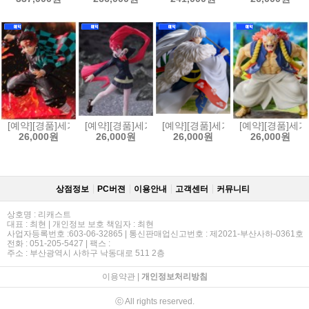
[예약][경품]세가 FIGURIZMα 귀멸의칼날 카마도 탄지로 피규어 투명한 
[예약][경품]세가 Luminasta 단다단 아이라 변신 피
[예약][경품]세가 이누야샤 Lumin
[예약][경품]세가
26,000원
26,000원
26,000원
26,000원
상점정보
PC버젼
이용안내
고객센터
커뮤니티
상호명 : 리캐스트
대표 : 최현 | 개인정보 보호 책임자 : 최현
사업자등록번호 :603-06-32865 | 통신판매업신고번호 : 제2021-부산사하-0361호
전화 : 051-205-5427 | 팩스 :
주소 : 부산광역시 사하구 낙동대로 511 2층
이용약관
|
개인정보처리방침
ⓒ All rights reserved.