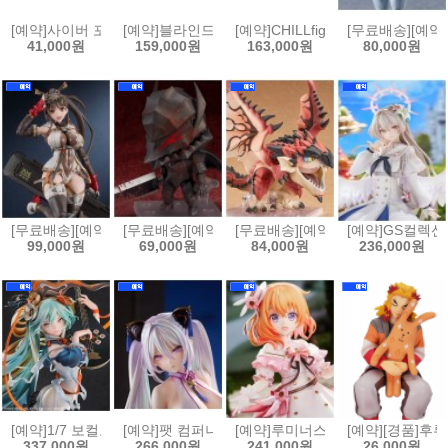
[예약]사이버 포뮬러 컬렉션 헤리티지 에디션 사이버 포뮬러 - 프로토 아오이 
[예약]블라인드 박스 시리즈 하츠네미쿠 - 유키 미쿠 올스
[예약]CHILLfigg 모노가타리 시리
[무료배송][예약]
41,000원
159,000원
163,000원
80,000원
[무료배송][예약]PLAMATEA MX짱[4545784015711]
[무료배송][예약]넨도로이드 베르세르크 - 가츠 광전사의
[무료배송][예약]넨도로이드 몬스터헌터
[예약]GS컬렉션 
99,000원
69,000원
84,000원
236,000원
[예약]1/7 보컬로이드 - 하츠네 미쿠 십면매복 Ver.[4570232591998]
[예약]팻 컴퍼니 1/6 벽람항로 - 키어사지 봄철 모니터링[
[예약]루미너스 박스 1/7 주문은 토끼
[예약][경품]
337,000원
266,000원
241,000원
26,000원