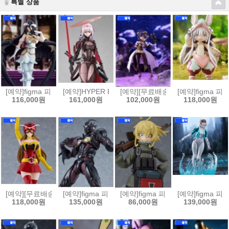
특별 상품
[예약]figma 피그마 오버로드 - 알베도[4580828665569]
[예약]HYPER BODY 하이퍼 바디 승리의 여신 니케 - 홍
[예약][무료배송]figma 피그마 마법
[예약]figma 
116,000원
161,000원
102,000원
118,000원
[예약][무료배송]figma 피그마 토지마 탄자부로는 가면라이더가 되고싶어 
[예약]figma 피그마 강식장갑 가이버 - 가이버 3 얼티밋
[예약]figma 피그마 극장판 유녀전기
[예약]figma 피
118,000원
135,000원
86,000원
139,000원