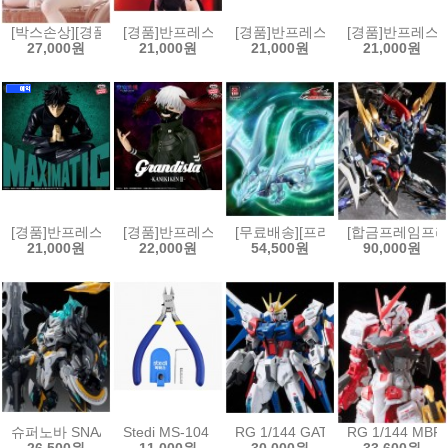
[박스손상][경품]후류 누들스토퍼 승리의 여신 니케 바이퍼 샤인 오브 
[경품]반프레스토 그 비스크 돌은 사랑을 한다 GLITTE
[경품]반프레스토 장송의 프리렌 EFFE
[경품]반프레스토 
27,000원
21,000원
21,000원
21,000원
[경품]반프레스토 주술회전 MAXIMATIC 피규어 후시구로 메구미 사멸회유[
[경품]반프레스토 그란디스타 도쿄구울 카네키 켄 피규어 
[무료배송][프라모델]곡인동만 유희
[합금프레임프라모
21,000원
22,000원
54,500원
90,000원
슈퍼노바 SNAA 원탁기사단 베디비어
Stedi MS-104 보급형 싱글 블레이드 모델 니퍼[69754
RG 1/144 GAT-X105B/FP 빌
RG 1/144 MB