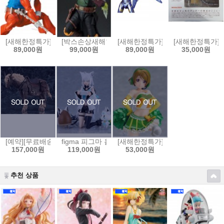
[새해한정특가]MAFEX No.186 스칼렛 스파이더(코믹 COMIC Ver.)[4530
[박스손상새해한정특가]S.H.Figuarts 스타워즈:북 오브
[새해한정특가]MAFEX 마펙스 No.
[새해한정특가]요
89,000원
99,000원
89,000원
35,000원
[예약][무료배송]figma 피그마 엘든링 - 영마 토렌트[4545784069653]
figma 피그마 홀로라이브 - 시라카미 후부키[4545784
[새해한정특가]figFIX 피그픽스 러
157,000원
119,000원
53,000원
추천 상품