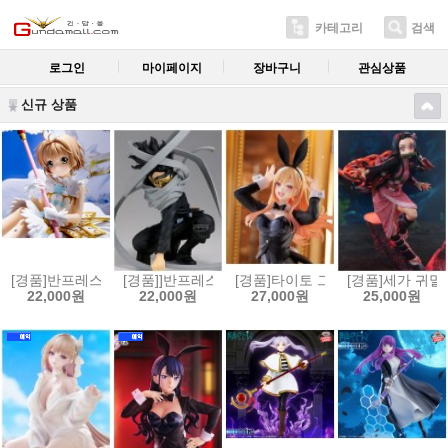
카테고리
검색
로그인
마이페이지
장바구니
관심상품
신규 상품
[경품]반프레스토 카드캡터 사쿠라 클리어 카드편 키노모토 사쿠라 피규어[4
[경품]]반프레스토 나의 히어로 아카데미아 Maximati
[경품]타이토 그 비스크 돌은 사랑을
[경품]세가 귀멸의 
22,000원
22,000원
27,000원
25,000원