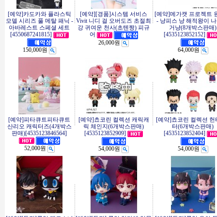
[예약]카도카와 플라스틱
[예약][경품]시스템 서비스
[예약]메가캣 프로젝트 
모델 시리즈 풀 메탈 패닉 -
Vivit 니디 걸 오버도즈 초절최
- 냥피스 냥 해적왕이 나
아바레스트 스페셜 세트
강 귀여운 천사(초텐짱) 피규
거냥(8개박스판매)
[4550687241815]
[4535123852152]
어
26,000원
150,000원
64,000원
[예약]피타큐트피타큐트
[예약]쵸코린 컬렉션 캐릭캐
[예약]쵸코린 컬렉션 헌
산리오 캐릭터즈(4개박스
릭 체인지(6개박스판매)
터(6개박스판매)
판매)[4535123846564]
[4535123852909]
[4535123852404]
52,000원
54,000원
54,000원