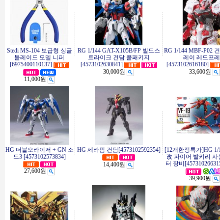
Stedi MS-104 보급형 싱글
RG 1/144 GAT-X105B/FP 빌드스
RG 1/144 MBF-P0
블레이드 모델 니퍼
트라이크 건담 풀패키지
레이 레드프
[6975400110137]
[4573102630841]
[4573102616180]
30,000원
33,600원
11,000원
HG 더블오라이저 + GN 소
HG 세라핌 건담[4573102592354]
[12개한정특가]HG 1/1
드3 [4573102573834]
改 파이어 발키리 사
터 장비[45731026631
14,400원
27,600원
39,900원