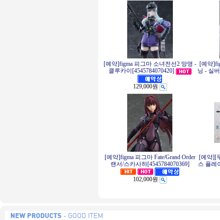
[예약]figma 피그마 소녀전선2 망명 -
[예약]f
클루카이[4545784070420]
닝 - 실버
129,000원
[예약]figma 피그마 Fate/Grand Order
[예약][
랜서/스카사하[4545784070369]
스 플레이
102,000원