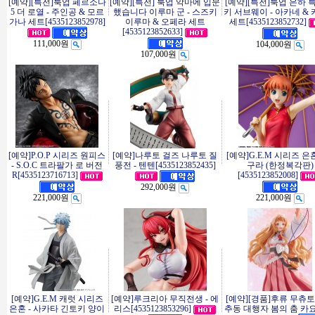
[예약][특전]룩업 페르소나
[예약][특전] 룩업 악마에 입문
[예약][특전]룩업 은하 
5 더 로열 - 주인공 & 모르
했습니다 이루마 군 - 스즈키
키 서브웨이 - 아카네 &
가나 세트[4535123852978]
이루마 & 오페라 세트
세트[4535123852732]
[4535123852633]
111,000원
104,000원
107,000원
[예약]P.O.P 시리즈 원피스
[예약]나루토 걸즈 나루토 질
[예약]G.E.M 시리즈 은혼
- S.O.C 트라팔가 로 버전
풍전 - 텐텐[4535123852435]
구라 (한정복각판)
R[4535123716713]
[4535123852008]
292,000원
221,000원
221,000원
[예약]G.E.M 캐럿 시리즈
[예약]루크리아 무직전생 - 에
[예약][경품]후류 무츄토
은혼 - 사카타 긴토키 양이
리스[4535123853296]
추동 대행자 봄의 춤 카