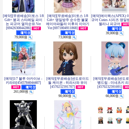
[예약][무료배송]미토스 1/8
[예약][무료배송]미토스 1/8
[예약]에이팩스(APEX) 
Gift+ 붕괴 스타레일 파이
Gift+ 명일방주 순수한 불꽃
규어 Cuties 시리즈 명일
논 피규어 열차순유.Ver
에이야퍄들라 이후의 이야기
젤리나 피규어
[6942630844286]
Ver.[6971804911868]
39,000원
79,000원
73,000원
[예약]1/7 블루 아카이브 -
[예약][무료배송]넨도로이드
[예약][무료배송]넨도
키라라[4545784044407]
돌 케이온 - 히라사와 유이
뱅드림 - 미네츠키 
[4570232591707]
[4570232591691]
261,000원
90,000원
66,000원