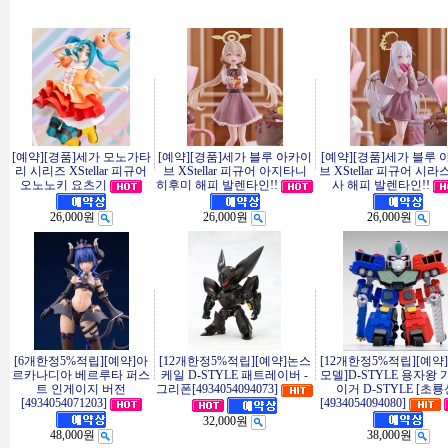
[예약][경품]세가 모노가타
[예약][경품]세가 블루 아카이
[예약][경품]세가 블루 
리 시리즈 XStellar 피규어
브 XStellar 피규어 아지타니
브 XStellar 피규어 시라
오노노키 요츠기
히후미 해피 발렌타인!!
사 해피 발렌타인!!
26,000원
26,000원
26,000원
[6개한정5%적립][예약]아
[12개한정5%적립][예약]논스
[12개한정5%적립][예약
르카나디아 베르루타 퍼스
케일 D-STYLE 패트레이버 -
모델]D-STYLE 용자왕
트 인게이지 버전
그리폰[4934054094073]
이거 D-STYLE [초룡
[4934054071203]
[4934054094080]
32,000원
48,000원
38,000원