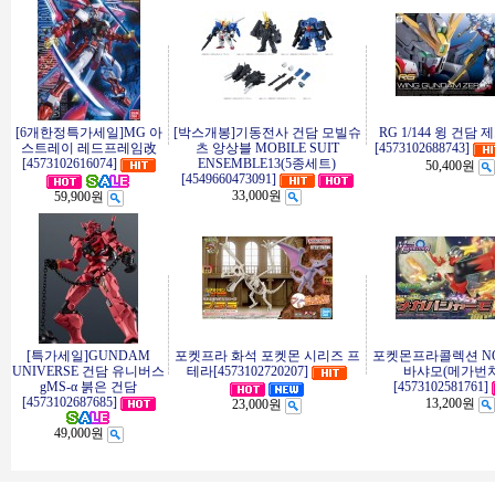
[6개한정특가세일]MG 아
[박스개봉]기동전사 건담 모빌슈
RG 1/144 윙 건담 
스트레이 레드프레임改
츠 앙상블 MOBILE SUIT
[4573102688743]
[4573102616074]
ENSEMBLE13(5종세트)
50,400원
[4549660473091]
33,000원
59,900원
[특가세일]GUNDAM
포켓프라 화석 포켓몬 시리즈 프
포켓몬프라콜렉션 NO
UNIVERSE 건담 유니버스
테라[4573102720207]
바샤모(메가번치
gMS-α 붉은 건담
[4573102581761]
[4573102687685]
13,200원
23,000원
49,000원