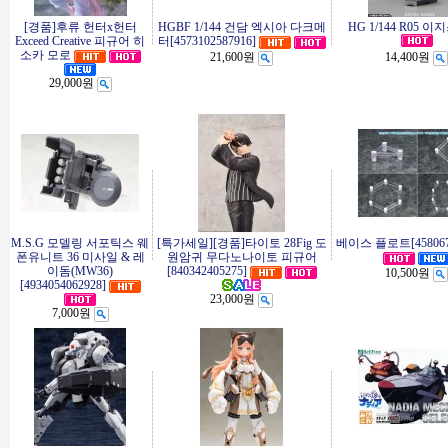
[경품]후류 헌터x헌터
HGBF 1/144 건담 엑시아 다크메
HG 1/144 R05 
Exceed Creative 피규어 히
터[4573102587916]
소카 모로
21,600원
14,400원
29,000원
M.S.G 모델링 서포틱스 웨
[특가세일][경품]타이토 28Fig 도
베이스 플로트[4580678
폰유니트 36 미사일 & 레
원암귀 무다노나이토 피규어
이돔(MW36)
[840342405275]
10,500원
[4934054062928]
23,000원
7,000원