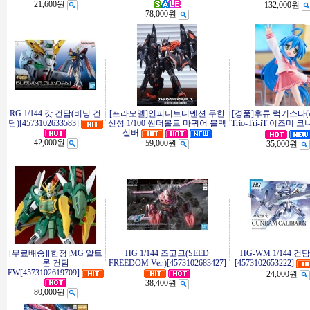
21,600원
132,000원
78,000원
RG 1/144 갓 건담(버닝 건
[프라모델]인피니트디멘션 무한
[경품]후류 럭키스타
담)[4573102633583]
신성 1/100 썬더볼트 마귀어 블랙
Trio-Tri-iT 이즈미 
실버
42,000원
59,000원
35,000원
[무료배송][한정]MG 알트
HG 1/144 즈고크(SEED
HG-WM 1/144 건
론 건담
FREEDOM Ver.)[4573102683427]
[4573102653222]
EW[4573102619709]
24,000원
38,400원
80,000원