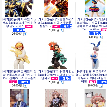
[예약][경품]세가 듀얼 마스
[예약][경품]세가 듀얼 마스터
[예약][경품]세가 하츠네
터즈 Luminasta 피규어 성령
즈 Luminasta 피규어 무쌍룡기
프로젝트 디바 X Figurizm
왕 알카디어스
규어 하츠네 미쿠 MEGA39
볼발자크
Catch the Wave-
26,000원
26,000원
26,000원
[예약][경품]후류 귀멸의 칼
[예약][경품]후류 귀멸의 칼날
[예약][경품]후류 우자
날 누들스토퍼 피규어 아가
Exceed Creative 피규어 카마도
놀고 싶어! BiCute Bunni
츠마 젠이츠 크래프트홀릭
어 우자키 하나 -메탈릭
탄지로
버전-
26,000원
26,000원
26,000원