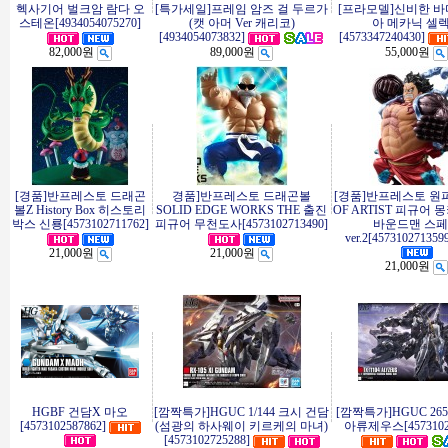
헥사기어 벌크암 람다 오
[특가세일]프레임 암즈 걸 두르가
[프라모델]신비한 바
스테온[4934054075270]
(캣 아머 Ver 캐리코)
아 메카닉 셀
[4934054073832]
[4573347240430]
82,000원
89,000원
55,000원
[경품]반프레스토 드래곤
경품]반프레스토 드래곤볼
[경품]반프레스토 원피
볼Z History Box 히스토리
SOLID EDGE WORKS THE 출진
OF ARTIST 피규어 몽
박스 신룡[4573102711762]
피규어 무천도사[4573102713490]
바운드맨 스
ver.2[457310271359
21,000원
21,000원
21,000원
HGBF 건담X 마오
[깜짝특가]HGUC 1/144 크시 건담
[깜짝특가]HGUC 265 T
[4573102587862]
(섬광의 하사웨이 키르케의 마녀)
아류제우스[45731027
[4573102725288]