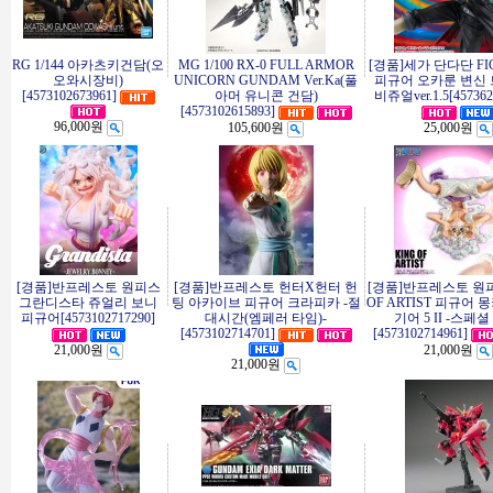
RG 1/144 아카츠키건담(오
MG 1/100 RX-0 FULL ARMOR
[경품]세가 단다단 FI
오와시장비)
UNICORN GUNDAM Ver.Ka(풀
피규어 오카룬 변신
[4573102673961]
아머 유니콘 건담)
비쥬얼ver.1.5[457362
[4573102615893]
96,000원
105,600원
25,000원
[경품]반프레스토 원피스
[경품]반프레스토 헌터X헌터 헌
[경품]반프레스토 원피
그란디스타 쥬얼리 보니
팅 아카이브 피규어 크라피카 -절
OF ARTIST 피규어 몽
피규어[4573102717290]
대시간(엠페러 타임)-
기어 5 II -스페셜
[4573102714701]
[4573102714961]
21,000원
21,000원
21,000원