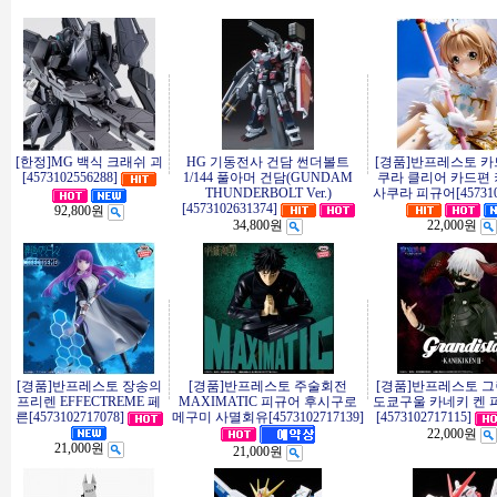
[한정]MG 백식 크래쉬 괴
HG 기동전사 건담 썬더볼트
[경품]반프레스토 카
[4573102556288]
1/144 풀아머 건담(GUNDAM
쿠라 클리어 카드편
THUNDERBOLT Ver.)
사쿠라 피규어[4573102
[4573102631374]
92,800원
34,800원
22,000원
[경품]반프레스토 장송의
[경품]반프레스토 주술회전
[경품]반프레스토 
프리렌 EFFECTREME 페
MAXIMATIC 피규어 후시구로
도쿄구울 카네키 켄 
른[4573102717078]
메구미 사멸회유[4573102717139]
[4573102717115]
22,000원
21,000원
21,000원