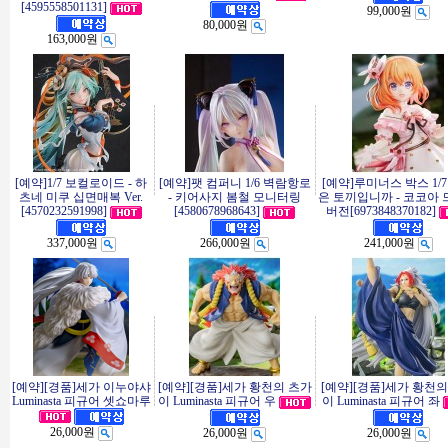
[4595558501131]
99,000원
80,000원
163,000원
[예약]1/7 보컬로이드 - 하
[예약]팻 컴퍼니 1/6 벽람항로
[예약]루미너스 박스 1/
츠네 미쿠 십면매복 Ver.
- 키어사지 봄철 모니터링
은 토끼입니까 - 코코아
[4570232591998]
[4580678968643]
버전[6973848370182]
337,000원
266,000원
241,000원
[예약][경품]세가 이누야샤
[예약][경품]세가 황천의 츠가
[예약][경품]세가 황천의
Luminasta 피규어 셋쇼마루
이 Luminasta 피규어 우
이 Luminasta 피규어 좌
26,000원
26,000원
26,000원