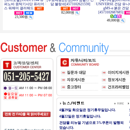
[프라모델]SNAA 1/144 슈
[무료배송][한정]MG 임펄스 건
[특가세일]GUNDA
퍼노바 원탁기사단 퓨리어
담 블랑쉬[4573102621559]
UNIVERSE 건담 유
스 워해머 갤러해드
gMS-α 붉은 건담
[4573102687685]
82,000원
23,500원
49,000원
4월29일 화요일은 정기휴무일입니다.
4월22일은 정기휴일입니다.
건담몰 리뉴얼 기념으로 5%쿠폰이 발행되
었습니다.