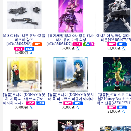
M.S.G 헤비 웨폰 유닛 62 플
[특가세일]창채소녀정원 키사
헥사기어 벌크암 람다
라즈마 암즈
라기 유에 가희 의상
테온[493405407527
[4934054075263]
[4934054051427]
67,000원
82,000원
30,000원
[경품]코나미 (KONAMI) 봇
[경품]코나미 (KONAMI) 봇치
[경품]반프레스토 드
치 더 록 피그큐브 피규어
더 록 피그큐브 피규어 야마다
볼Z History Box 히
이지치 니지카
료
박스 신룡[45731027117
30,000원
30,000원
21,000원