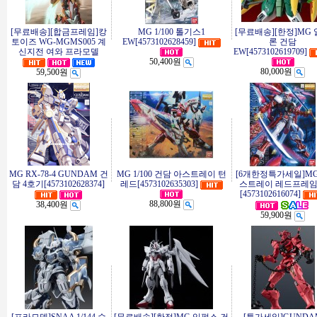
[무료배송][합금프레임]캉
MG 1/100 톨기스1
[무료배송][한정]MG
토이즈 WG-MGMS005 계
EW[4573102628459]
론 건담
신지전 여와 프라모델
EW[4573102619709]
50,400원
80,000원
59,500원
MG RX-78-4 GUNDAM 건
MG 1/100 건담 아스트레이 턴
[6개한정특가세일]MG
담 4호기[4573102628374]
레드[4573102635303]
스트레이 레드프레
[4573102616074]
88,800원
38,400원
59,900원