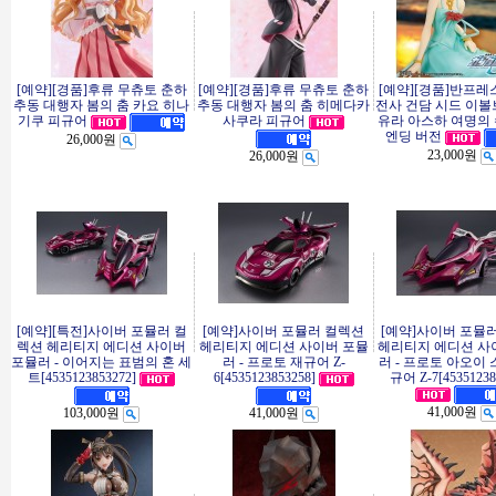
[예약][경품]후류 무츄토 춘하
[예약][경품]후류 무츄토 춘하
[예약][경품]반프레
추동 대행자 봄의 춤 카요 히나
추동 대행자 봄의 춤 히메다카
전사 건담 시드 이볼
사쿠라 피규어
유라 아스하 여명의
기쿠 피규어
엔딩 버전
26,000원
23,000원
26,000원
[예약][특전]사이버 포뮬러 컬
[예약]사이버 포뮬러 컬렉션
[예약]사이버 포뮬
렉션 헤리티지 에디션 사이버
헤리티지 에디션 사이버 포뮬
헤리티지 에디션 사
포뮬러 - 이어지는 표범의 혼 세
러 - 프로토 재규어 Z-
러 - 프로토 아오이
트[4535123853272]
6[4535123853258]
규어 Z-7[45351238
41,000원
103,000원
41,000원