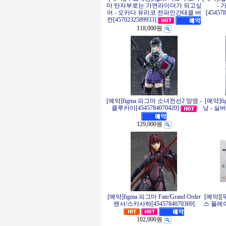
마 탄자부로는 가면라이더가 되고싶
- 
어 - 오카다 유리코 전파인간태클 버
[45457
전[4570232589933]
118,000원
[예약]figma 피그마 소녀전선2 망명 -
[예약]f
클루카이[4545784070420]
닝 - 실버
129,000원
[예약]figma 피그마 Fate/Grand Order
[예약][
랜서/스카사하[4545784070369]
스 플레이
102,000원