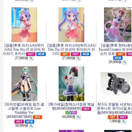
[경품]후류 러키스타(럭키
[경품]후류 러키스타(럭키스타)
[경품]후류 헌터x헌
스타) Trio-Try-iT 피규어 히
Trio-Try-iT 피규어 히이라기 카
Exceed Creative 피규
이라기 츠카사
가미
소카 모로
27,000원
27,000원
29,000원
[프라모델]프레임 암즈 걸
[특가세일]창채소녀정원 백설
M.S.G 모델링 서포틱
스틸렛 스윔슈트 Low
짱[4934054069439]
폰유니트 36 미사일 &
Visibility Ver.
돔(MW36)[4934054062
[4934054073849]
64,000원
7,000원
58,000원