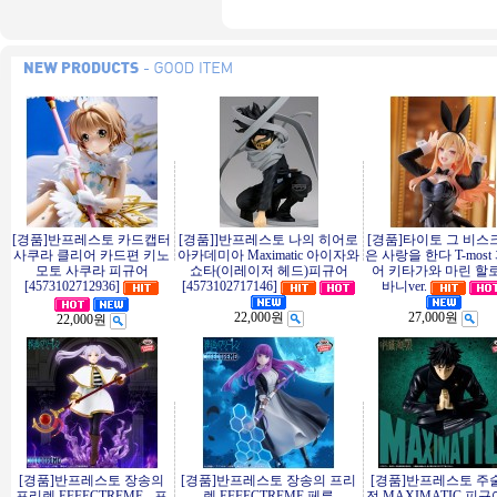
[경품]반프레스토 카드캡터
[경품]]반프레스토 나의 히어로
[경품]타이토 그 비스
사쿠라 클리어 카드편 키노
아카데미아 Maximatic 아이자와
은 사랑을 한다 T-most
모토 사쿠라 피규어
쇼타(이레이저 헤드)피규어
어 키타가와 마린 할
[4573102712936]
[4573102717146]
바니ver.
22,000원
27,000원
22,000원
[경품]반프레스토 장송의
[경품]반프레스토 장송의 프리
[경품]반프레스토 주
프리렌 EFFECTREME - 프
렌 EFFECTREME 페른
전 MAXIMATIC 피규