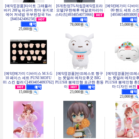
[예약][경품]타이토 그래플러
[6개한정5%적립][예약][프라
[예약]메가미 디바이스
바키 28Fig 피규어 한마 유지로
모델]무한해후 메갈로마리아
09 핸드 세트 스
에어 저녁밥 두부된장국 Ver.
스타즈[4934054075966]
[4934054093809]
[840342406258]
78,000원
15,000원
25,000원
[예약]메가미 디바이스 M.S.G
[예약][경품]반프레스토 짱구
[예약][경품]반프레
10 페이스 세트 PUNI MOFU
는 못말려 메차모후굿 BIG
는 못말려 메차모후
01 스킨 컬러 C[4934054093762]
PLUSH 봉제인형 포근한 흰둥
PLUSH 봉제인형 
마 디자인 버전
이
15,000원
23,000원
23,000원