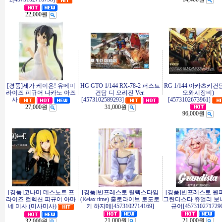
22,000원
[경품]세가 케이온! 유메미
HG GTO 1/144 RX-78-2 퍼스트
RG 1/144 아카츠키건
라이즈 피규어 나카노 아즈
건담 디 오리진 Ver.
오와시장비)
사
[4573102589293]
[4573102673961]
27,000원
31,000원
96,000원
[경품]코나미 데스노트 프
[경품]반프레스토 릴렉스타임
[경품]반프레스토 원
라이즈 컬렉션 피규어 아마
(Relax time) 홀로라이브 토도로
그란디스타 쥬얼리 보
네 미사 (미사미사)
키 하지메[4573102714169]
규어[457310271729
21,000원
21,000원
32,000원