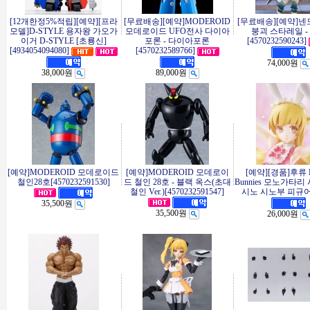
[12개한정5%적립][예약][프라
[무료배송][예약]MODEROID
[무료배송][예약]
모델]D-STYLE 용자왕 가오가
모데로이드 UFO전사 다이아
붕괴 스타레일 -
이거 D-STYLE [초룡신]
포론 - 다이아포론
[4570232590243]
[4934054094080]
[4570232589766]
74,000원
38,000원
89,000원
[예약]MODEROID 모데로이드
[예약]MODEROID 모데로이
[예약][경품]후류 B
철인28호[4570232591530]
드 철인 28호 - 블랙 옥스(초대
Bunnies 모노가타리
철인 Ver.)[4570232591547]
시노 시노부 피규
35,500원
35,500원
26,000원