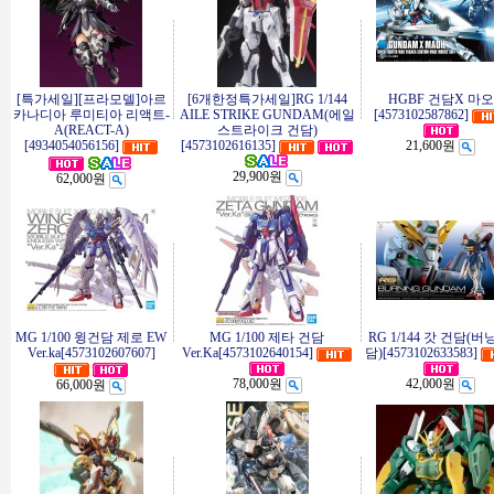
[특가세일][프라모델]아르
[6개한정특가세일]RG 1/144
HGBF 건담X 마오
카나디아 루미티아 리액트-
AILE STRIKE GUNDAM(에일
[4573102587862]
A(REACT-A)
스트라이크 건담)
[4934054056156]
[4573102616135]
21,600원
29,900원
62,000원
MG 1/100 윙건담 제로 EW
MG 1/100 제타 건담
RG 1/144 갓 건담(버
Ver.ka[4573102607607]
Ver.Ka[4573102640154]
담)[4573102633583]
78,000원
42,000원
66,000원