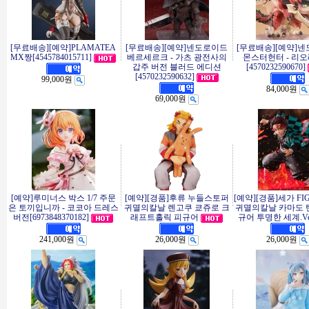
[무료배송][예약]PLAMATEA
[무료배송][예약]넨도로이드
[무료배송][예약]
MX짱[4545784015711]
베르세르크 - 가츠 광전사의
몬스터헌터 - 리
갑주 버전 블러드 에디션
[4570232590670]
[4570232590632]
99,000원
84,000원
69,000원
[예약]루미너스 박스 1/7 주문
[예약][경품]후류 누들스토퍼
[예약][경품]세가 FI
은 토끼입니까 - 코코아 드레스
귀멸의칼날 렌고쿠 쿄쥬로 크
귀멸의칼날 카마도 
버전[6973848370182]
래프트홀릭 피규어
규어 투명한 세계.Ve
241,000원
26,000원
26,000원