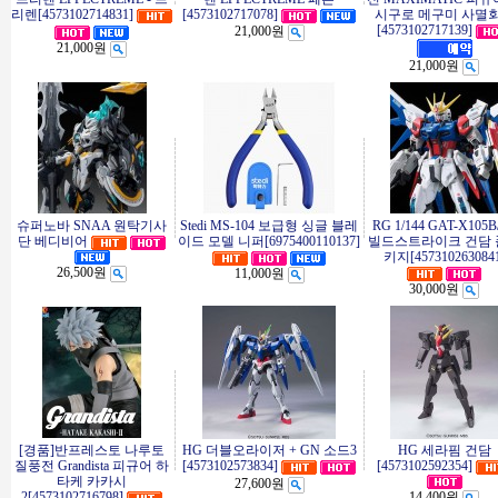
리렌[4573102714831]
[4573102717078]
시구로 메구미 사멸
[4573102717139]
21,000원
21,000원
21,000원
슈퍼노바 SNAA 원탁기사
Stedi MS-104 보급형 싱글 블레
RG 1/144 GAT-X105B
단 베디비어
이드 모델 니퍼[6975400110137]
빌드스트라이크 건담 
키지[457310263084
26,500원
11,000원
30,000원
[경품]반프레스토 나루토
HG 더블오라이저 + GN 소드3
HG 세라핌 건담
질풍전 Grandista 피규어 하
[4573102573834]
[4573102592354]
타케 카카시
27,600원
2[4573102716798]
14,400원