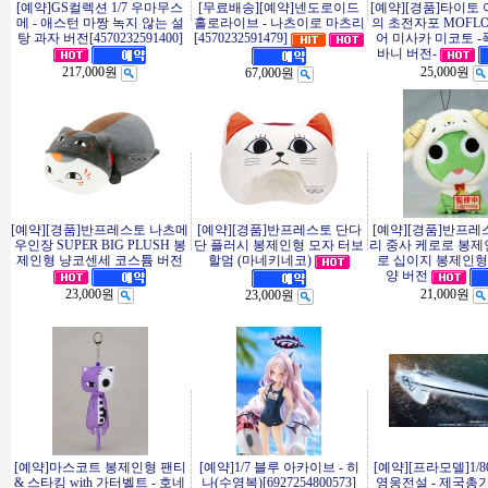
[예약]GS컬렉션 1/7 우마무스
[무료배송][예약]넨도로이드
[예약][경품]타이토
메 - 애스턴 마짱 녹지 않는 설
홀로라이브 - 나츠이로 마츠리
의 초전자포 MOFL
탕 과자 버전[4570232591400]
[4570232591479]
어 미사카 미코토 
바니 버전-
217,000원
25,000원
67,000원
[예약][경품]반프레스토 나츠메
[예약][경품]반프레스토 단다
[예약][경품]반프레
우인장 SUPER BIG PLUSH 봉
단 플러시 봉제인형 모자 터보
리 중사 케로로 봉제
제인형 냥코센세 코스튬 버전
할멈 (마네키네코)
로 십이지 봉제인형
양 버전
23,000원
21,000원
23,000원
[예약]마스코트 봉제인형 팬티
[예약]1/7 블루 아카이브 - 히
[예약][프라모델]1/8
& 스타킹 with 가터벨트 - 호네
나(수영복)[6927254800573]
영웅전설 - 제국총