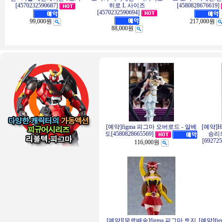
[4570232590687]
히로 L 사이즈
[4580828676619]
[4570232590694]
99,000원
217,000원
88,000원
[예약]figma 피그마 오버로드 - 알베
[예약]
승리의
도[4580828665569]
[69272
116,000원
[예약][무료배송]figma 피그마 토지
[예약]f