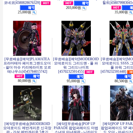
코네코[4580828676329]
힐트[458079983045
203,000원
25,000원
35,000원
[무료배송][예약]PLAMATEA
[무료배송][예약]MODEROID
[무료배송][예약]MO
프라마테아 페이트그랜드오더
모데로이드 그리드맨 - 풀 파
모데로이드 SSSS.그
- 쉴더 마슈 키리에라이트 오르
워 그리드나이트
풀 파워 그리
테나우스[4545784015742]
[4570232591455]
[4570232591448]
80,000원
95,000원
80,500원
[예약][무료배송]MODEROID
[예약][무료배송]POP UP
[예약]POP UP PAR
모데로이드 에반게리온 신극장
PARADE 팝업퍼레이드 마법
팝업퍼레이드 SP 페
판 - 가설 에반게리온 5호기
소녀의 마녀재판 - 니카이도
드 오더 - 어새신/