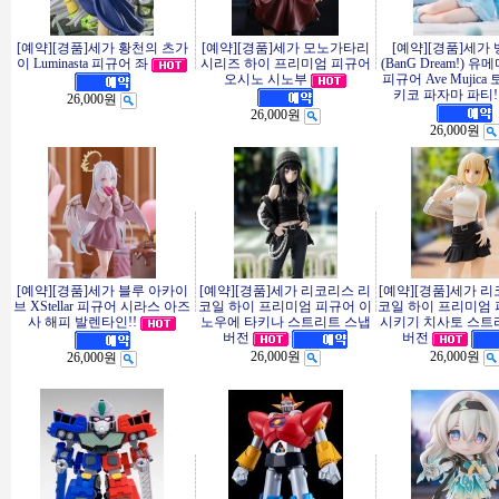
[예약][경품]세가 황천의 츠가
[예약][경품]세가 모노가타리
[예약][경품]세가 
이 Luminasta 피규어 좌
시리즈 하이 프리미엄 피규어
(BanG Dream!) 
오시노 시노부
피규어 Ave Mujica
키코 파자마 파티!
26,000원
26,000원
26,000원
[예약][경품]세가 블루 아카이
[예약][경품]세가 리코리스 리
[예약][경품]세가 
브 XStellar 피규어 시라스 아즈
코일 하이 프리미엄 피규어 이
코일 하이 프리미엄 
사 해피 발렌타인!!
노우에 타키나 스트리트 스냅
시키기 치사토 스트
버전
버전
26,000원
26,000원
26,000원