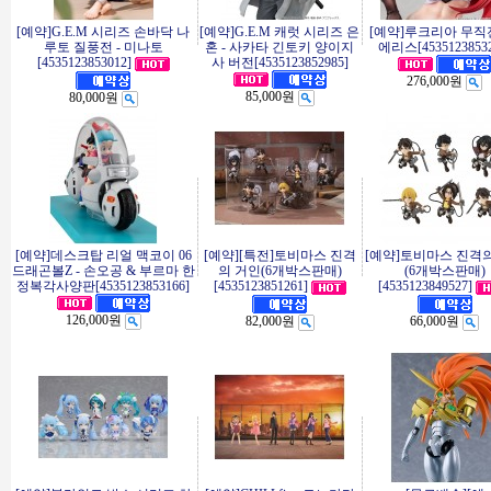
[예약]G.E.M 시리즈 손바닥 나
[예약]G.E.M 캐럿 시리즈 은
[예약]루크리아 무직전
루토 질풍전 - 미나토
혼 - 사카타 긴토키 양이지
에리스[45351238532
[4535123853012]
사 버전[4535123852985]
276,000원
85,000원
80,000원
[예약]데스크탑 리얼 맥코이 06
[예약][특전]토비마스 진격
[예약]토비마스 진격
드래곤볼Z - 손오공 & 부르마 한
의 거인(6개박스판매)
(6개박스판매)
정복각사양판[4535123853166]
[4535123851261]
[4535123849527]
126,000원
82,000원
66,000원