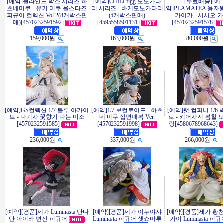
[예약]블라인드 박스 시리즈 하
[예약]CHILLfigg 모노가타
[무료배송][예
츠네미쿠 - 유키 미쿠 올스타즈
리 시리즈 - 바케모노가타리
약]PLAMATEA 용자
피규어 컬렉션 Vol.2(8개박스판
(6개박스판매)
가이가 - 시시오 
매)[4570232591592]
[4595558501131]
[4570232591578]
159,000원
163,000원
80,000원
[예약]GS컬렉션 1/7 블루 아카이
[예약]1/7 보컬로이드 - 하츠
[예약]팻 컴퍼니 1/6
브 - 나기사 꽃향기 나는 미소
네 미쿠 십면매복 Ver.
로 - 키어사지 봄철 
[4570232591585]
[4570232591998]
링[4580678968643]
236,000원
337,000원
266,000원
[예약][경품]세가 Luminasta 단다
[예약][경품]세가 이누야샤
[예약][경품]세가 황
단 아이라 변신 피규어
Luminasta 피규어 셋쇼마루
가이 Luminasta 피