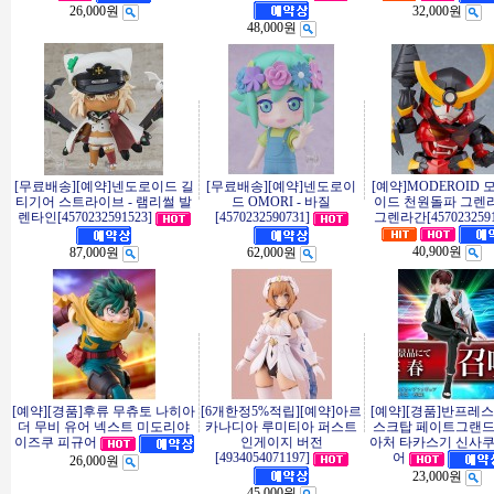
26,000원
32,000원
48,000원
[무료배송][예약]넨도로이드 길
[무료배송][예약]넨도로이
[예약]MODEROID
티기어 스트라이브 - 램리썰 발
드 OMORI - 바질
이드 천원돌파 그렌라
렌타인[4570232591523]
[4570232590731]
그렌라간[4570232591
40,900원
87,000원
62,000원
[예약][경품]후류 무츄토 나히아
[6개한정5%적립][예약]아르
[예약][경품]반프레스
더 무비 유어 넥스트 미도리야
카나디아 루미티아 퍼스트
스크탑 페이트그랜
인게이지 버전
아처 타카스기 신사쿠
이즈쿠 피규어
[4934054071197]
어
26,000원
23,000원
45,000원