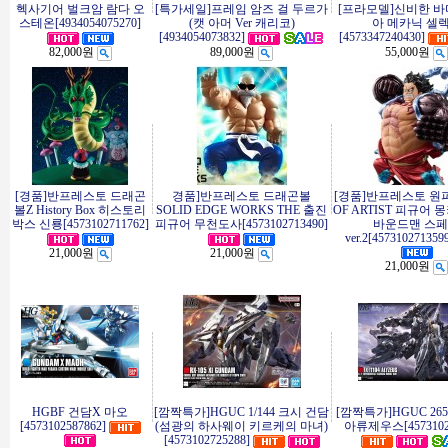
헥사기어 벌크암 람다 오
[특가세일]프레임 암즈 걸 두르가
[프라모델]신비한 바
스테온[4934054075270]
(캣 아머 Ver 캐리코)
아 메카닉 셀
[4934054073832]
[4573347240430]
82,000원
89,000원
55,000원
[경품]반프레스토 드래곤
경품]반프레스토 드래곤볼
[경품]반프레스토 원피
볼Z History Box 히스토리
SOLID EDGE WORKS THE 출진
OF ARTIST 피규어 몽
박스 신룡[4573102711762]
피규어 무천도사[4573102713490]
바운드맨 스
ver.2[457310271359
21,000원
21,000원
21,000원
HGBF 건담X 마오
[깜짝특가]HGUC 1/144 크시 건담
[깜짝특가]HGUC 265 T
[4573102587862]
(섬광의 하사웨이 키르케의 마녀)
아류제우스[45731027
[4573102725288]