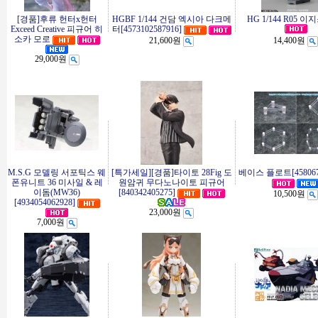
[경품]후류 헌터x헌터
HGBF 1/144 건담 엑시아 다크메
HG 1/144 R05 
Exceed Creative 피규어 히
터[4573102587916]
소카 모로
21,600원
14,400원
29,000원
M.S.G 모델링 서포틱스 웨
[특가세일][경품]타이토 28Fig 도
베이스 플로트[4580678
폰유니트 36 미사일 & 레
원암귀 무다노나이토 피규어
이돔(MW36)
[840342405275]
10,500원
[4934054062928]
23,000원
7,000원