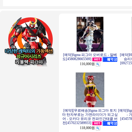
[예약]figma 피그마 오버로드 - 알베
[예약]
승리의
도[4580828665569]
[69272
116,000원
[예약][무료배송]figma 피그마 토지
[예약]f
마 탄자부로는 가면라이더가 되고싶
- 
어 - 오카다 유리코 전파인간태클 버
[45457
전[4570232589933]
118,000원