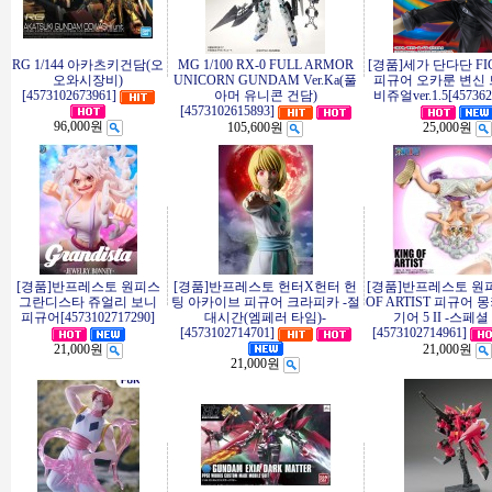
RG 1/144 아카츠키건담(오
MG 1/100 RX-0 FULL ARMOR
[경품]세가 단다단 FI
오와시장비)
UNICORN GUNDAM Ver.Ka(풀
피규어 오카룬 변신
[4573102673961]
아머 유니콘 건담)
비쥬얼ver.1.5[457362
[4573102615893]
96,000원
105,600원
25,000원
[경품]반프레스토 원피스
[경품]반프레스토 헌터X헌터 헌
[경품]반프레스토 원피
그란디스타 쥬얼리 보니
팅 아카이브 피규어 크라피카 -절
OF ARTIST 피규어 몽
피규어[4573102717290]
대시간(엠페러 타임)-
기어 5 II -스페셜
[4573102714701]
[4573102714961]
21,000원
21,000원
21,000원