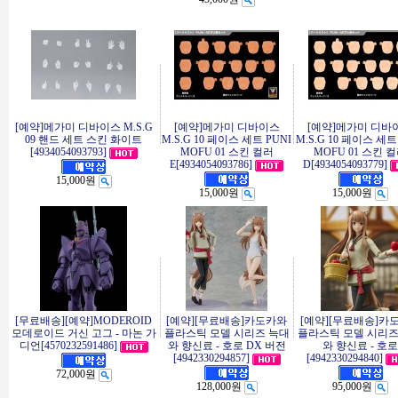
[예약]메가미 디바이스 M.S.G
[예약]메가미 디바이스
[예약]메가미 디바
09 핸드 세트 스킨 화이트
M.S.G 10 페이스 세트 PUNI
M.S.G 10 페이스 세트
[4934054093793]
MOFU 01 스킨 컬러
MOFU 01 스킨 
E[4934054093786]
D[4934054093779]
15,000원
15,000원
15,000원
[무료배송][예약]MODEROID
[예약][무료배송]카도카와
[예약][무료배송]카
모데로이드 거신 고그 - 마논 가
플라스틱 모델 시리즈 늑대
플라스틱 모델 시리즈
디언[4570232591486]
와 향신료 - 호로 DX 버전
와 향신료 - 호로
[4942330294857]
[4942330294840]
72,000원
128,000원
95,000원