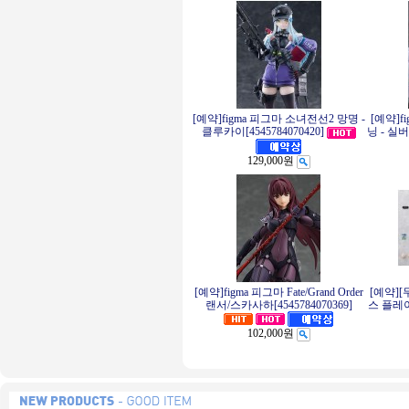
[예약]figma 피그마 소녀전선2 망명 -
[예약]f
클루카이[4545784070420]
닝 - 실버
129,000원
[예약]figma 피그마 Fate/Grand Order
[예약][
랜서/스카사하[4545784070369]
스 플레이
102,000원