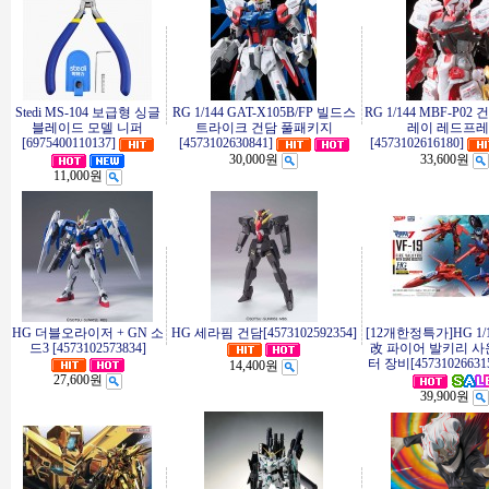
Stedi MS-104 보급형 싱글
RG 1/144 GAT-X105B/FP 빌드스
RG 1/144 MBF-P0
블레이드 모델 니퍼
트라이크 건담 풀패키지
레이 레드프
[6975400110137]
[4573102630841]
[4573102616180]
30,000원
33,600원
11,000원
HG 더블오라이저 + GN 소
HG 세라핌 건담[4573102592354]
[12개한정특가]HG 1/1
드3 [4573102573834]
改 파이어 발키리 사
터 장비[45731026631
14,400원
27,600원
39,900원