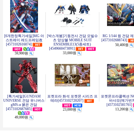
[6개한정특가세일]MG 아
[박스개봉]기동전사 건담 모빌슈
RG 1/144 윙 건담 
스트레이 레드프레임改
츠 앙상블 MOBILE SUIT
[4573102688743]
[4573102616074]
ENSEMBLE13(5종세트)
50,400원
[4549660473091]
33,000원
59,900원
[특가세일]GUNDAM
포켓프라 화석 포켓몬 시리즈 프
포켓몬프라콜렉션 NO
UNIVERSE 건담 유니버스
테라[4573102720207]
바샤모(메가번치
gMS-α 붉은 건담
[4573102581761]
[4573102687685]
13,200원
23,000원
49,000원