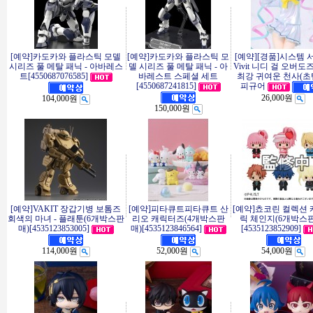
[예약]카도카와 플라스틱 모델
[예약]카도카와 플라스틱 모
[예약][경품]시스템 
시리즈 풀 메탈 패닉 - 아바레스
델 시리즈 풀 메탈 패닉 - 아
Vivit 니디 걸 오버도
트[4550687076585]
바레스트 스페셜 세트
최강 귀여운 천사(초
[4550687241815]
피규어
26,000원
104,000원
150,000원
[예약]VAKIT 장갑기병 보톰즈
[예약]피타큐트피타큐트 산
[예약]쵸코린 컬렉션
회색의 마녀 - 플래툰(6개박스판
리오 캐릭터즈(4개박스판
릭 체인지(6개박스
매)[4535123853005]
매)[4535123846564]
[4535123852909]
114,000원
52,000원
54,000원