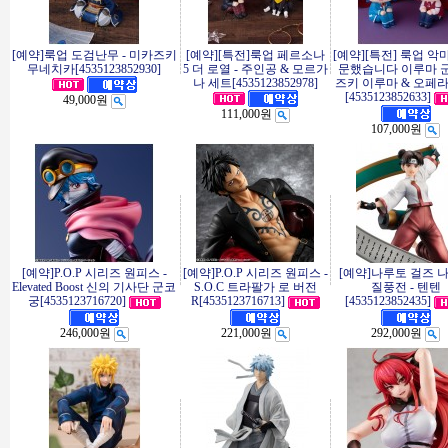
[예약]룩업 도검난무 - 미카즈키
[예약][특전]룩업 페르소나
[예약][특전] 룩업 악
무네치카[4535123852930]
5 더 로열 - 주인공 & 모르가
문했습니다 이루마 군 
나 세트[4535123852978]
즈키 이루마 & 오페라
[4535123852633]
49,000원
111,000원
107,000원
[예약]P.O.P 시리즈 원피스 -
[예약]P.O.P 시리즈 원피스 -
[예약]나루토 걸즈 
Elevated Boost 신의 기사단 군코
S.O.C 트라팔가 로 버전
질풍전 - 텐텐
궁[4535123716720]
R[4535123716713]
[4535123852435]
246,000원
221,000원
292,000원