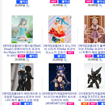
26,000원
26,000원
26,000원
[예약][경품]세가 뱅드림!(BanG
[예약][경품]세가 모노가타
[예약][경품]세가 블
Dream!) 유메미라이즈 피규어
리 시리즈 XStellar 피규어
이브 XStellar 피규어
Ave Mujica 와카다 무츠미 파자
오노노키 요츠기
니 히후미 해피 발렌타
마 파티!
26,000원
26,000원
26,000원
[예약][경품]세가 에반게리온 신
[6개한정5%적립][예약]아르
[12개한정5%적립][
극장판 Figurizm α 피규어 아야
카나디아 베르루타 퍼스트
스케일 D-STYLE 
나미 레이 플러그 슈트 버전
인게이지 버전
버 - 그리폰[493405409
[4934054071203]