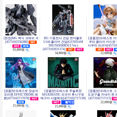
[한정]MG 백식 크래쉬 괴
HG 기동전사 건담 썬더볼트
[경품]반프레스토 카
[4573102556288]
1/144 풀아머 건담(GUNDAM
쿠라 클리어 카드편
THUNDERBOLT Ver.)
사쿠라 피규어[4573102
[4573102631374]
92,800원
34,800원
22,000원
[경품]반프레스토 장송의
[경품]반프레스토 주술회전
[경품]반프레스토 
프리렌 EFFECTREME 페
MAXIMATIC 피규어 후시구로
도쿄구울 카네키 켄 
른[4573102717078]
메구미 사멸회유[4573102717139]
[4573102717115]
22,000원
21,000원
21,000원