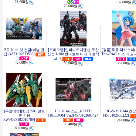
21,600원
132,000원
78,000원
RG 1/144 갓 건담(버닝 건
[프라모델]인피니트디멘션 무한
[경품]후류 럭키스타
담)[4573102633583]
신성 1/100 썬더볼트 마귀어 블랙
Trio-Tri-iT 이즈미 
실버
42,000원
59,000원
35,000원
[무료배송][한정]MG 알트
HG 1/144 즈고크(SEED
HG-WM 1/144 건
론 건담
FREEDOM Ver.)[4573102683427]
[4573102653222]
EW[4573102619709]
24,000원
38,400원
80,000원