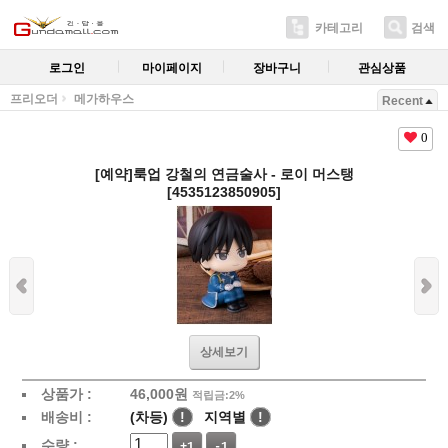
카테고리
검색
로그인
마이페이지
장바구니
관심상품
프리오더
메가하우스
Recent
0
[예약]룩업 강철의 연금술사 - 로이 머스탱
[4535123850905]
상세보기
상품가 :
46,000
원
적립금:2%
배송비 :
(차등)
!
지역별
!
수량 :
+1
-1