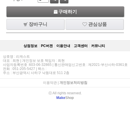
구매하기
장바구니
관심상품
상점정보
PC버젼
이용안내
고객센터
커뮤니티
상호명 : 리캐스트
대표 : 최현 | 개인정보 보호 책임자 : 최현
사업자등록번호 :603-06-32865 | 통신판매업신고번호 : 제2021-부산사하-0361호
전화 : 051-205-5427 | 팩스 :
주소 : 부산광역시 사하구 낙동대로 511 2층
이용약관
|
개인정보처리방침
ⓒ All rights reserved.
Make
Shop