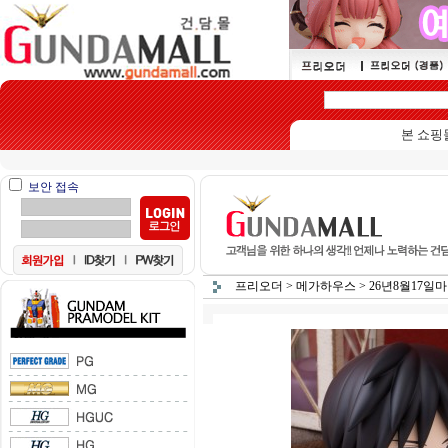
본 쇼핑몰은 1
보안 접속
프리오더
>
메가하우스
>
26년8월17일