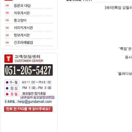
[예약]룩업 강철의 
‘룩업’은
응시
'올려다보