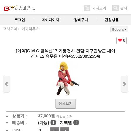
카테고리
검색
로그인
마이페이지
장바구니
관심상품
프리오더
메가하우스
Recent
0
[예약]G.M.G 콜렉션17 기동전사 건담 지구연방군 세이
라 마스 승무원 버전[4535123852534]
상세보기
상품가 :
37,000
원
적립금:1%
배송비 :
(차등)
!
지역별
!
수량 :