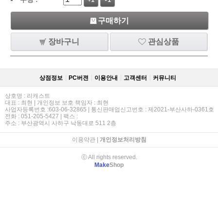
+1
-1
구매하기
장바구니
관심상품
상점정보
PC버젼
이용안내
고객센터
커뮤니티
상호명 : 리캐스트
대표 : 최현 | 개인정보 보호 책임자 : 최현
사업자등록번호 :603-06-32865 | 통신판매업신고번호 : 제2021-부산사하-0361호
전화 : 051-205-5427 | 팩스 :
주소 : 부산광역시 사하구 낙동대로 511 2층
이용약관
|
개인정보처리방침
ⓒ All rights reserved.
Make
Shop